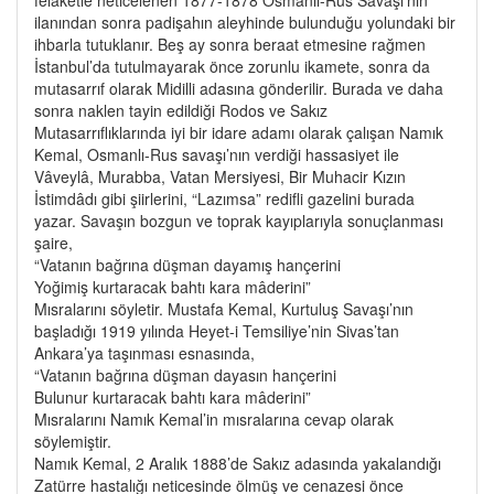
ilanından sonra padişahın aleyhinde bulunduğu yolundaki bir
ihbarla tutuklanır. Beş ay sonra beraat etmesine rağmen
İstanbul’da tutulmayarak önce zorunlu ikamete, sonra da
mutasarrıf olarak Midilli adasına gönderilir. Burada ve daha
sonra naklen tayin edildiği Rodos ve Sakız
Mutasarrıflıklarında iyi bir idare adamı olarak çalışan Namık
Kemal, Osmanlı-Rus savaşı’nın verdiği hassasiyet ile
Vâveylâ, Murabba, Vatan Mersiyesi, Bir Muhacir Kızın
İstimdâdı gibi şiirlerini, “Lazımsa” redifli gazelini burada
yazar. Savaşın bozgun ve toprak kayıplarıyla sonuçlanması
şaire,
“Vatanın bağrına düşman dayamış hançerini
Yoğimiş kurtaracak bahtı kara mâderini”
Mısralarını söyletir. Mustafa Kemal, Kurtuluş Savaşı’nın
başladığı 1919 yılında Heyet-i Temsiliye’nin Sivas’tan
Ankara’ya taşınması esnasında,
“Vatanın bağrına düşman dayasın hançerini
Bulunur kurtaracak bahtı kara mâderini”
Mısralarını Namık Kemal’in mısralarına cevap olarak
söylemiştir.
Namık Kemal, 2 Aralık 1888’de Sakız adasında yakalandığı
Zatürre hastalığı neticesinde ölmüş ve cenazesi önce