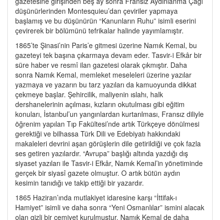
gazetesine girişinden beş ay sonra Fransız Aydınlanma Çağı
düşünürlerinden Montesquieu’dan çeviriler yapmaya
başlamış ve bu düşünürün “Kanunların Ruhu” isimli eserini
çevirerek bir bölümünü tefrikalar halinde yayımlamıştır.
1865’te Şinasi’nin Paris’e gitmesi üzerine Namık Kemal, bu
gazeteyi tek başına çıkarmaya devam eder. Tasvir-i Efkâr bir
süre haber ve resmî ilan gazetesi olarak çıkmıştır. Daha
sonra Namık Kemal, memleket meseleleri üzerine yazılar
yazmaya ve yazarın bu tarz yazıları da kamuoyunda dikkat
çekmeye başlar. Şehircilik, maliyenin ıslahı, halk
dershanelerinin açılması, kızların okutulması gibi eğitim
konuları, İstanbul’un yangınlardan kurtarılması, Fransız diliyle
öğrenim yapılan Tıp Fakültesi’nde artık Türkçeye dönülmesi
gerektiği ve bilhassa Türk Dili ve Edebiyatı hakkındaki
makaleleri devrini aşan görüşlerin dile getirildiği ve çok fazla
ses getiren yazılardır. “Avrupa” başlığı altında yazdığı dış
siyaset yazıları ile Tasvir-i Efkâr, Namık Kemal’in yönetiminde
gerçek bir siyasî gazete olmuştur. O artık bütün aydın
kesimin tanıdığı ve takip ettiği bir yazardır.
1865 Haziran’ında mutlakiyet idaresine karşı “İttifak-ı
Hamiyet” isimli ve daha sonra “Yeni Osmanlılar” ismini alacak
olan gizli bir cemiyet kurulmuştur. Namık Kemal de daha