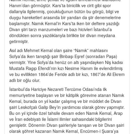
Hanım’dan görmüştür. Kars’ta binicilik ve cirit gibi spor
dallarıyla ilgilenmiş, çocukluğunun bütün bu görgü, bilgi ve
duygu hareketleri arasında bir yandan da şiir denemelerine
başlamıştır. Namık Kemal’in Kars’ta iken bir deftere yazdığı
Divan şiiri tarzı manzumeleri ve bazı hicivleri İstanbul’a
döndükten sonra yazdıklarıyla birlikte bir divan meydana
getirmiştir.
Asıl adı Mehmet Kemal olan şaire “Namık” mahlasını
Sofya’da iken tanıştığı şair Binbaşı Eşref (sonradan Paşa)
vermiştir. Yine Sofya’da henüz on altı yaşındayken Niş kadısı
Mustafa Ragıp Efendi’nin kızı Nesime Hanım ile evlendirilmiş
ve bu evlilikten 1864’de Feride adlı bir kızı, 1867’de Ali Ekrem
adlı bir oğlu olur.
İstanbul’da Hariciye Nezareti Tercüme Odası’nda ilk
memuriyetine başlayan ve bir kâtiplik görevine atanan Namık
Kemal, burada on yıl kadar çalışmış ve bir müddet de Divan
şairi Leskofçalı Galip Bey’in yardımcısı olarak görev yapmıştır.
Bu on yıl içinde özel tahsile devam eden Namık Kemal, Arap
ve İran edebiyatı ile İslami ilimler sahasındaki bilgilerini
genişletir. Dönemin Divan şairleriyle tanışan ve bir Divan şairi
olarak şöhret kazanan Namık Kemal, Encümen-i Şuara’ya