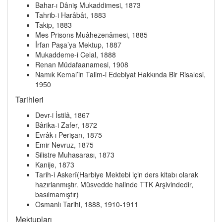
Bahar-ı Dâniş Mukaddimesi, 1873
Tahrib-i Harâbât, 1883
Takip, 1883
Mes Prisons Muâhezenâmesi, 1885
İrfan Paşa’ya Mektup, 1887
Mukaddeme-i Celal, 1888
Renan Müdafaanamesi, 1908
Namık Kemal’in Talim-i Edebiyat Hakkında Bir Risalesi,
1950
Tarihleri
Devr-i İstilâ, 1867
Bârika-i Zafer, 1872
Evrâk-ı Perişan, 1875
Emir Nevruz, 1875
Silistre Muhasarası, 1873
Kanije, 1873
Tarih-i Askerî(Harbiye Mektebi için ders kitabı olarak
hazırlanmıştır. Müsvedde halinde TTK Arşivindedir,
basılmamıştır)
Osmanlı Tarihi, 1888, 1910-1911
Mektupları