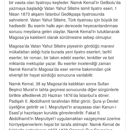
bir vasıta olan tiyatroyu keşfeder. Namık Kemal’in Gelibolu’da
yazmaya başladığı Vatan Yahut Silistre isimli tiyatro eseri, 1
Nisan 1873 akşamı İstanbul Gedikpaşa tiyatrosunda
sahnelenir. Vatan Yahut Silistre, Türk tiyatrosu için büyük bir
hadisedir. Bu eserin halkı aşırı derecede heyecanlandırması
sonucu meydana gelen olaylar, Namık Kemal’in tutuklanarak
Magosa’ya kalebent olarak sürülmesine sebep olmuştur.
Magosa’da Vatan Yahut Silistre piyesinin gördüğü manevi
mükafattan aldığı hızla burada yeni tiyatro eserleri, tarihî
eserler, bir roman, bir takım edebî eserler, tenkitler ve bol
miktarda mektuplar yazar. Bu eserler incelendiği zaman
Namık Kemal’in Magosa’da eser verme bakımından çok
elverişli bir hayat sürdüğü sonucuna varılabilir.
Namık Kemal, 38 ay Magosa’da kaldıktan sonra Sultan
Beşinci Murat’ın tahta geçmesi sonucunda diğer sürgünlerle
birlikte affedilerek 20 Haziran 1876’da İstanbul’a döner.
Padişah II. Abdülhamit tarafından iltifat görür, Şura-yı Devlet
üyeliğine getirilir ve I. Meşrutiyet’in anayasası olan Kanun-i
Esasî’yi hazırlayan kurulda görevlendirilir. Fakat II.
Abdülhamit’in Meşrutiyet’i uygulamaktan vazgeçmesi üzerine
hürriyetperverlerin hepsi bir tarafa atılmıştır. Namık Kemal de
felaketle neticelenen 1877-1878 Osmanlı-Rus Savaşı’nın