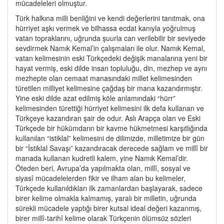
mücadeleleri olmuştur.
Türk halkına milli benliğini ve kendi değerlerini tanıtmak, ona
hürriyet aşkı vermek ve bilhassa ecdat kanıyla yoğrulmuş
vatan topraklarını, uğrunda şuurla can verilebilir bir seviyede
sevdirmek Namık Kemal’in çalışmaları ile olur. Namık Kemal,
vatan kelimesinin eski Türkçedeki değişik manalarına yeni bir
hayat vermiş, eski dilde insan topluluğu, din, mezhep ve aynı
mezhepte olan cemaat manasındaki millet kelimesinden
türetilen milliyet kelimesine çağdaş bir mana kazandırmıştır.
Yine eski dilde azat edilmiş köle anlamındaki “hürr”
kelimesinden türettiği hürriyet kelimesini ilk defa kullanan ve
Türkçeye kazandıran şair de odur. Aslı Arapça olan ve Eski
Türkçede bir hükümdarın bir kavme hükmetmesi karşıtlığında
kullanılan “istiklal” kelimesini de dilimizde, milletimize bir gün
bir “İstiklal Savaşı” kazandıracak derecede sağlam ve millî bir
manada kullanan kudretli kalem, yine Namık Kemal’dir.
Öteden beri, Avrupa’da yapılmakta olan, millî, sosyal ve
siyasî mücadelelerden fikir ve ilham alan bu kelimeler,
Türkçede kullanıldıkları ilk zamanlardan başlayarak, sadece
birer kelime olmakla kalmamış, yaralı bir milletin, uğrunda
sürekli mücadele yaptığı birer kutsal ideal değeri kazanmış,
birer millî-tarihî kelime olarak Türkçenin ölümsüz sözleri