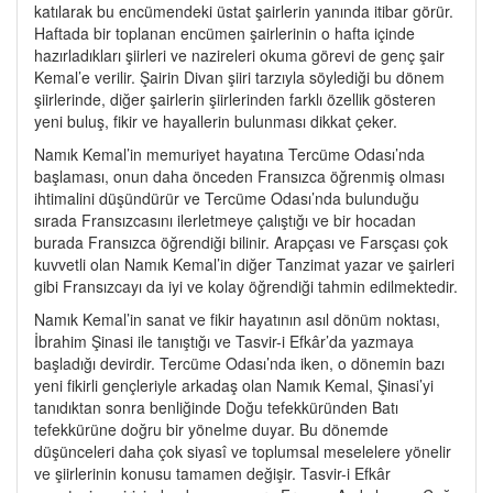
katılarak bu encümendeki üstat şairlerin yanında itibar görür.
Haftada bir toplanan encümen şairlerinin o hafta içinde
hazırladıkları şiirleri ve nazireleri okuma görevi de genç şair
Kemal’e verilir. Şairin Divan şiiri tarzıyla söylediği bu dönem
şiirlerinde, diğer şairlerin şiirlerinden farklı özellik gösteren
yeni buluş, fikir ve hayallerin bulunması dikkat çeker.
Namık Kemal’in memuriyet hayatına Tercüme Odası’nda
başlaması, onun daha önceden Fransızca öğrenmiş olması
ihtimalini düşündürür ve Tercüme Odası’nda bulunduğu
sırada Fransızcasını ilerletmeye çalıştığı ve bir hocadan
burada Fransızca öğrendiği bilinir. Arapçası ve Farsçası çok
kuvvetli olan Namık Kemal’in diğer Tanzimat yazar ve şairleri
gibi Fransızcayı da iyi ve kolay öğrendiği tahmin edilmektedir.
Namık Kemal’in sanat ve fikir hayatının asıl dönüm noktası,
İbrahim Şinasi ile tanıştığı ve Tasvir-i Efkâr’da yazmaya
başladığı devirdir. Tercüme Odası’nda iken, o dönemin bazı
yeni fikirli gençleriyle arkadaş olan Namık Kemal, Şinasi’yi
tanıdıktan sonra benliğinde Doğu tefekküründen Batı
tefekkürüne doğru bir yönelme duyar. Bu dönemde
düşünceleri daha çok siyasî ve toplumsal meselelere yönelir
ve şiirlerinin konusu tamamen değişir. Tasvir-i Efkâr