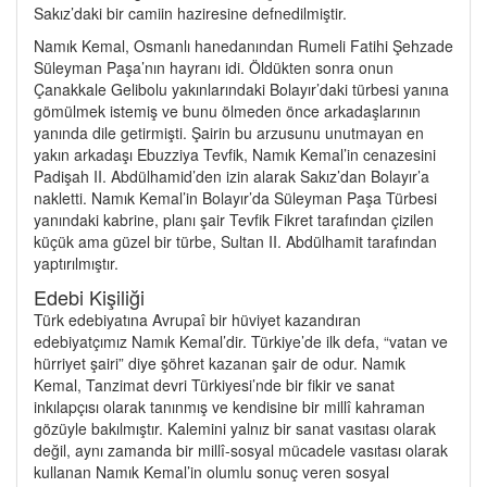
Sakız’daki bir camiin haziresine defnedilmiştir.
Namık Kemal, Osmanlı hanedanından Rumeli Fatihi Şehzade
Süleyman Paşa’nın hayranı idi. Öldükten sonra onun
Çanakkale Gelibolu yakınlarındaki Bolayır’daki türbesi yanına
gömülmek istemiş ve bunu ölmeden önce arkadaşlarının
yanında dile getirmişti. Şairin bu arzusunu unutmayan en
yakın arkadaşı Ebuzziya Tevfik, Namık Kemal’in cenazesini
Padişah II. Abdülhamid’den izin alarak Sakız’dan Bolayır’a
nakletti. Namık Kemal’in Bolayır’da Süleyman Paşa Türbesi
yanındaki kabrine, planı şair Tevfik Fikret tarafından çizilen
küçük ama güzel bir türbe, Sultan II. Abdülhamit tarafından
yaptırılmıştır.
Edebi Kişiliği
Türk edebiyatına Avrupaî bir hüviyet kazandıran
edebiyatçımız Namık Kemal’dir. Türkiye’de ilk defa, “vatan ve
hürriyet şairi” diye şöhret kazanan şair de odur. Namık
Kemal, Tanzimat devri Türkiyesi’nde bir fikir ve sanat
inkılapçısı olarak tanınmış ve kendisine bir millî kahraman
gözüyle bakılmıştır. Kalemini yalnız bir sanat vasıtası olarak
değil, aynı zamanda bir millî-sosyal mücadele vasıtası olarak
kullanan Namık Kemal’in olumlu sonuç veren sosyal