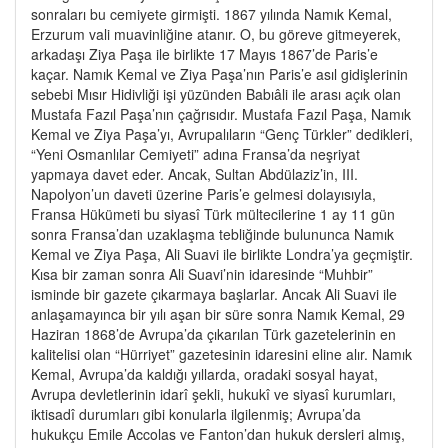
sonraları bu cemiyete girmişti. 1867 yılında Namık Kemal,
Erzurum vali muavinliğine atanır. O, bu göreve gitmeyerek,
arkadaşı Ziya Paşa ile birlikte 17 Mayıs 1867’de Paris’e
kaçar. Namık Kemal ve Ziya Paşa’nın Paris’e asıl gidişlerinin
sebebi Mısır Hidivliği işi yüzünden Babıâli ile arası açık olan
Mustafa Fazıl Paşa’nın çağrısıdır. Mustafa Fazıl Paşa, Namık
Kemal ve Ziya Paşa’yı, Avrupalıların “Genç Türkler” dedikleri,
“Yeni Osmanlılar Cemiyeti” adına Fransa’da neşriyat
yapmaya davet eder. Ancak, Sultan Abdülaziz’in, III.
Napolyon’un daveti üzerine Paris’e gelmesi dolayısıyla,
Fransa Hükümeti bu siyasî Türk mültecilerine 1 ay 11 gün
sonra Fransa’dan uzaklaşma tebliğinde bulununca Namık
Kemal ve Ziya Paşa, Ali Suavi ile birlikte Londra’ya geçmiştir.
Kısa bir zaman sonra Ali Suavi’nin idaresinde “Muhbir”
isminde bir gazete çıkarmaya başlarlar. Ancak Ali Suavi ile
anlaşamayınca bir yılı aşan bir süre sonra Namık Kemal, 29
Haziran 1868’de Avrupa’da çıkarılan Türk gazetelerinin en
kalitelisi olan “Hürriyet” gazetesinin idaresini eline alır. Namık
Kemal, Avrupa’da kaldığı yıllarda, oradaki sosyal hayat,
Avrupa devletlerinin idarî şekli, hukukî ve siyasî kurumları,
iktisadî durumları gibi konularla ilgilenmiş; Avrupa’da
hukukçu Emile Accolas ve Fanton’dan hukuk dersleri almış,