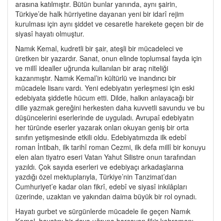
arasına katılmıştır. Bütün bunlar yanında, aynı şairin,
Türkiye’de halk hürriyetine dayanan yeni bir idarî rejim
kurulması için aynı şiddet ve cesaretle harekete geçen bir de
siyasî hayatı olmuştur.
Namık Kemal, kudretli bir şair, ateşli bir mücadeleci ve
üretken bir yazardır. Sanat, onun elinde toplumsal fayda için
ve millî idealler uğrunda kullanılan bir araç niteliği
kazanmıştır. Namık Kemal’in kültürlü ve inandırıcı bir
mücadele lisanı vardı. Yeni edebiyatın yerleşmesi için eski
edebiyata şiddetle hücum etti. Dilde, halkın anlayacağı bir
dille yazmak gereğini herkesten daha kuvvetli savundu ve bu
düşüncelerini eserlerinde de uyguladı. Avrupaî edebiyatın
her türünde eserler yazarak onları okuyan geniş bir orta
sınıfın yetişmesinde etkili oldu. Edebiyatımızda ilk edebî
roman İntibah, ilk tarihî roman Cezmi, ilk defa millî bir konuyu
elen alan tiyatro eseri Vatan Yahut Silistre onun tarafından
yazıldı. Çok sayıda eserleri ve edebiyaçı arkadaşlarına
yazdığı özel mektuplarıyla, Türkiye’nin Tanzimat’dan
Cumhuriyet’e kadar olan fikrî, edebî ve siyasî inkılâpları
üzerinde, uzaktan ve yakından daima büyük bir rol oynadı.
Hayatı gurbet ve sürgünlerde mücadele ile geçen Namık
Kemal, hayatını bir dava uğruna harcayan fikir kahramanı