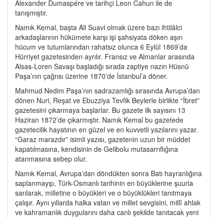
Alexander Dumaspére ve tarihçi Leon Cahun ile de
tanışmıştır.
Namık Kemal, başta Ali Suavi olmak üzere bazı ihtilâlci
arkadaşlarının hükümete karşı işi şahsiyata döken aşırı
hücum ve tutumlarından rahatsız olunca 6 Eylül 1869’da
Hürriyet gazetesinden ayrılır. Fransız ve Almanlar arasında
Alsas-Loren Savaşı başladığı sırada zaptiye nazırı Hüsnü
Paşa’nın çağrısı üzerine 1870’de İstanbul’a döner.
Mahmud Nedim Paşa’nın sadrazamlığı sırasında Avrupa’dan
dönen Nuri, Reşat ve Ebuzziya Tevfik Beylerle birlikte “İbret”
gazetesini çıkarmaya başlarlar. Bu gazete ilk sayısını 13
Haziran 1872’de çıkarmıştır. Namık Kemal bu gazetede
gazetecilik hayatının en güzel ve en kuvvetli yazılarını yazar.
“Garaz marazdır” isimli yazısı, gazetenin uzun bir müddet
kapatılmasına, kendisinin de Gelibolu mutasarrıflığına
atanmasına sebep olur.
Namık Kemal, Avrupa’dan döndükten sonra Batı hayranlığına
saplanmayıp, Türk-Osmanlı tarihinin en büyüklerine şuurla
sarılarak, milletine o büyükleri ve o büyüklükleri tanıtmaya
çalışır. Aynı yıllarda halka vatan ve millet sevgisini, millî ahlak
ve kahramanlık duygularını daha canlı şekilde tanıtacak yeni