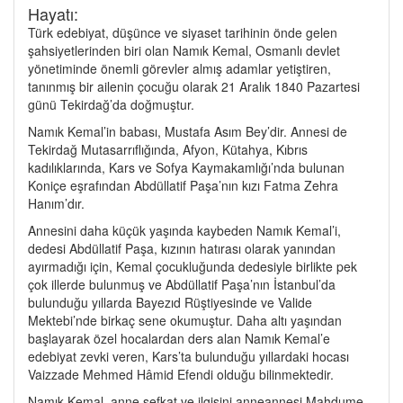
Hayatı:
Türk edebiyat, düşünce ve siyaset tarihinin önde gelen
şahsiyetlerinden biri olan Namık Kemal, Osmanlı devlet
yönetiminde önemli görevler almış adamlar yetiştiren,
tanınmış bir ailenin çocuğu olarak 21 Aralık 1840 Pazartesi
günü Tekirdağ’da doğmuştur.
Namık Kemal’in babası, Mustafa Asım Bey’dir. Annesi de
Tekirdağ Mutasarrıflığında, Afyon, Kütahya, Kıbrıs
kadılıklarında, Kars ve Sofya Kaymakamlığı’nda bulunan
Koniçe eşrafından Abdüllatif Paşa’nın kızı Fatma Zehra
Hanım’dır.
Annesini daha küçük yaşında kaybeden Namık Kemal’i,
dedesi Abdüllatif Paşa, kızının hatırası olarak yanından
ayırmadığı için, Kemal çocukluğunda dedesiyle birlikte pek
çok illerde bulunmuş ve Abdüllatif Paşa’nın İstanbul’da
bulunduğu yıllarda Bayezıd Rüştiyesinde ve Valide
Mektebi’nde birkaç sene okumuştur. Daha altı yaşından
başlayarak özel hocalardan ders alan Namık Kemal’e
edebiyat zevki veren, Kars’ta bulunduğu yıllardaki hocası
Vaizzade Mehmed Hâmid Efendi olduğu bilinmektedir.
Namık Kemal, anne şefkat ve ilgisini anneannesi Mahdume