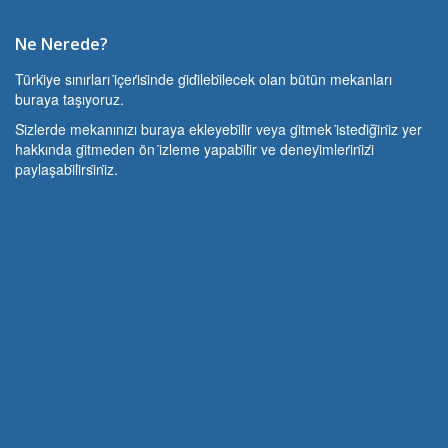
Ne Nerede?
Türki̇ye sınırları i̇çeri̇si̇nde gi̇di̇lebi̇lecek olan bütün mekanları
buraya taşıyoruz.
Si̇zlerde mekanınızı buraya ekleyebi̇li̇r veya gi̇tmek i̇stedi̇ği̇ni̇z yer
hakkında gi̇tmeden ön i̇zleme yapabi̇li̇r ve deneyi̇mleri̇ni̇zi̇
paylaşabi̇li̇rsi̇ni̇z.