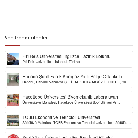
Son Gönderilenler
Piri Reis Üniversitesi İngilizce Hazırlık Bölümü
Piri Reis Üniversitesi, İstanbul, Türkiye
Hanönü Şehit Faruk Karagöz Yatılı Bölge Ortaokulu
Hanönü, Hanönü Mahallesi, ŞEHİT fARUK KARAGÖZ İLKOKULU, Yücel
Sokak, Kastamonu, Türkiye
Hacettepe Üniversitesi Biyomekanik Laboratuvarı
Üniversiteler Mahallesi, Hacettepe Üniversitesi Spor Bilimleri Ve
Teknolojisi Yo, Çankaya/Ankara, Türkiye
TOBB Ekonomi ve Teknoloji Üniversitesi
Söğütözü Mahallesi, TOBB Ekonomi ve Teknoloji Üniversitesi, Söğütözü
Caddesi, Ankara, Türkiye
Yeni Yüzyıl Üniversitesi İktisadi ve İdari Bilimler