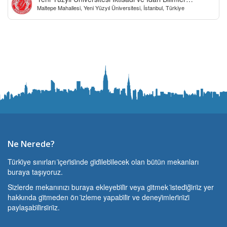
Maltepe Mahallesi, Yeni Yüzyıl Üniversitesi, İstanbul, Türkiye
Fakültesi
Ne Nerede?
Türki̇ye sınırları i̇çeri̇si̇nde gi̇di̇lebi̇lecek olan bütün mekanları
buraya taşıyoruz.
Si̇zlerde mekanınızı buraya ekleyebi̇li̇r veya gi̇tmek i̇stedi̇ği̇ni̇z yer
hakkında gi̇tmeden ön i̇zleme yapabi̇li̇r ve deneyi̇mleri̇ni̇zi̇
paylaşabi̇li̇rsi̇ni̇z.