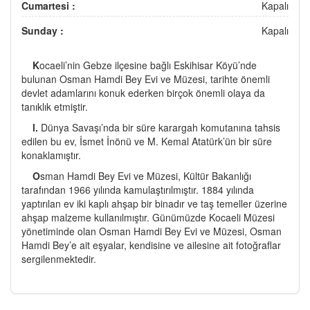
Cumartesi :
Kapalı
Sunday :
Kapalı
K
ocaeli’nin Gebze ilçesine bağlı Eskihisar Köyü’nde
bulunan Osman Hamdi Bey Evi ve Müzesi, tarihte önemli
devlet adamlarını konuk ederken birçok önemli olaya da
tanıklık etmiştir.
l.
Dünya Savaşı’nda bir süre karargah komutanına tahsis
edilen bu ev, İsmet İnönü ve M. Kemal Atatürk’ün bir süre
konaklamıştır.
O
sman Hamdi Bey Evi ve Müzesi, Kültür Bakanlığı
tarafından 1966 yılında kamulaştırılmıştır. 1884 yılında
yaptırılan ev iki kaplı ahşap bir binadır ve taş temeller üzerine
ahşap malzeme kullanılmıştır. Günümüzde Kocaeli Müzesi
yönetiminde olan Osman Hamdi Bey Evi ve Müzesi, Osman
Hamdi Bey’e ait eşyalar, kendisine ve ailesine ait fotoğraflar
sergilenmektedir.