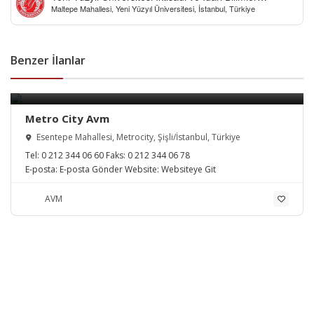
Maltepe Mahallesi, Yeni Yüzyıl Üniversitesi, İstanbul, Türkiye
Fakültesi
Benzer İlanlar
Metro City Avm
Esentepe Mahallesi, Metrocity, Şişli/İstanbul, Türkiye
Tel:
0 212 344 06 60
Faks:
0 212 344 06 78
E-posta:
E-posta Gönder
Website:
Websiteye Git
AVM