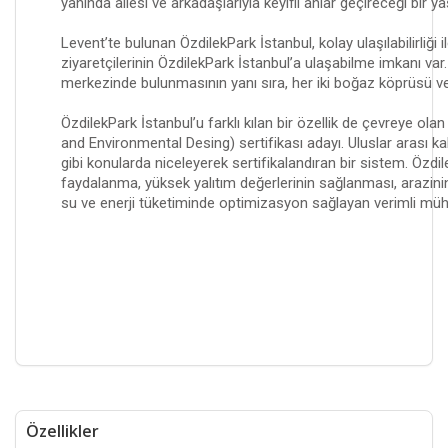
yanında ailesi ve arkadaşlarıyla keyifli anlar geçireceği bir
Levent’te bulunan ÖzdilekPark İstanbul, kolay ulaşılabilirli
ziyaretçilerinin ÖzdilekPark İstanbul’a ulaşabilme imkanı va
merkezinde bulunmasının yanı sıra, her iki boğaz köprüsü ve
ÖzdilekPark İstanbul’u farklı kılan bir özellik de çevreye ola
and Environmental Desing) sertifikası adayı. Uluslar arası ka
gibi konularda niceleyerek sertifikalandıran bir sistem. Özdi
faydalanma, yüksek yalıtım değerlerinin sağlanması, arazinin
su ve enerji tüketiminde optimizasyon sağlayan verimli mühend
Özellikler