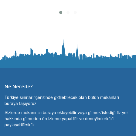
Ne Nerede?
Türki̇ye sınırları i̇çeri̇si̇nde gi̇di̇lebi̇lecek olan bütün mekanları
buraya taşıyoruz.
Si̇zlerde mekanınızı buraya ekleyebi̇li̇r veya gi̇tmek i̇stedi̇ği̇ni̇z yer
hakkında gi̇tmeden ön i̇zleme yapabi̇li̇r ve deneyi̇mleri̇ni̇zi̇
paylaşabi̇li̇rsi̇ni̇z.