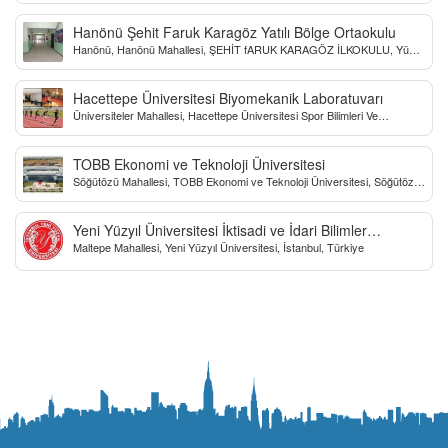
Hanönü Şehit Faruk Karagöz Yatılı Bölge Ortaokulu
Hanönü, Hanönü Mahallesi, ŞEHİT fARUK KARAGÖZ İLKOKULU, Yücel
Sokak, Kastamonu, Türkiye
Hacettepe Üniversitesi Biyomekanik Laboratuvarı
Üniversiteler Mahallesi, Hacettepe Üniversitesi Spor Bilimleri Ve
Teknolojisi Yo, Çankaya/Ankara, Türkiye
TOBB Ekonomi ve Teknoloji Üniversitesi
Söğütözü Mahallesi, TOBB Ekonomi ve Teknoloji Üniversitesi, Söğütözü
Caddesi, Ankara, Türkiye
Yeni Yüzyıl Üniversitesi İktisadi ve İdari Bilimler
Maltepe Mahallesi, Yeni Yüzyıl Üniversitesi, İstanbul, Türkiye
Fakültesi