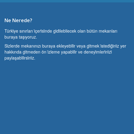
Ne Nerede?
Türki̇ye sınırları i̇çeri̇si̇nde gi̇di̇lebi̇lecek olan bütün mekanları
buraya taşıyoruz.
Si̇zlerde mekanınızı buraya ekleyebi̇li̇r veya gi̇tmek i̇stedi̇ği̇ni̇z yer
hakkında gi̇tmeden ön i̇zleme yapabi̇li̇r ve deneyi̇mleri̇ni̇zi̇
paylaşabi̇li̇rsi̇ni̇z.