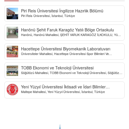
Piri Reis Üniversitesi İngilizce Hazırlık Bölümü
Piri Reis Üniversitesi, İstanbul, Türkiye
Hanönü Şehit Faruk Karagöz Yatılı Bölge Ortaokulu
Hanönü, Hanönü Mahallesi, ŞEHİT fARUK KARAGÖZ İLKOKULU, Yücel
Sokak, Kastamonu, Türkiye
Hacettepe Üniversitesi Biyomekanik Laboratuvarı
Üniversiteler Mahallesi, Hacettepe Üniversitesi Spor Bilimleri Ve
Teknolojisi Yo, Çankaya/Ankara, Türkiye
TOBB Ekonomi ve Teknoloji Üniversitesi
Söğütözü Mahallesi, TOBB Ekonomi ve Teknoloji Üniversitesi, Söğütözü
Caddesi, Ankara, Türkiye
Yeni Yüzyıl Üniversitesi İktisadi ve İdari Bilimler
Maltepe Mahallesi, Yeni Yüzyıl Üniversitesi, İstanbul, Türkiye
Fakültesi