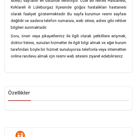
sitesi) sayfanın en üstünde verilmiştir. Özel Bir Nefes Hastanesi,
Kırklareli ili Lüleburgaz ilçesinde göğüs hastalıkları hastanesi
olarak faaliyet göstermektedir. Bu sayfa kurumun resmi sayfası
değildir ve sadece telefon numarası, web sitesi, adres gibi rehber
bilgileri sunmaktadır.
Soru, öneri veya şikayetleriniz ile ilgili olarak yetkililere erişmek,
doktor listesi, sunulan hizmetler ile ilgili bilgi almak ve eğer kurum
tarafından böyle bir hizmet sunuluyorsa telefonla veya internetten
online randevu almak için resmi web sitesini ziyaret edebilirsiniz.
Özellikler