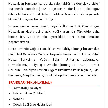
Hastalıkları Hastanemizi de sizlerden aldığımız destek ve sizleri
düşünerek tasarladığımız projelerimiz dahilinde Lüleburgaz
Siteler Mahallesi Nazif Balkan Caddesi Düvenciler Lisesi yanında
hizmetinize açmış bulunmaktayız.
Vizyonumuzun temeli ise Türkiye’de İLK ve TEK Özel Göğüs
Hastalıkları Hastanesi olarak, sağlık alanında Türkiye’de daha
birçok İLK ve TEK olan yeniliklere imza atma amacına
dayanmaktadır.
Hastanemizde Göğüs Hastalıkları ve dahiliye branşı bulunmakta
olup, Acil Servisimiz 24 saat boyunca hizmet vermektedir. Yatan
Hasta Servisimiz, Yoğun Bakım Ünitemiz, Laboratuvar
Hizmetlerimiz, Radyoloji Hizmetleri (Tomografi – USG – EKG),
Solunum Fonksiyon Testleri, Sigara Bıraktırma Polikliniğimiz, Uyku
Birimimiz, Alerji Birimimiz, Bronkoskopi Birimimiz bulunmaktadır.
BRANŞLAR (SGK ANLAŞMALI)
Dermatoloji (Cildiye)
İç Hastalıkları (Dahiliye)
Nöroloji
Çocuk Sağlığı ve Hastalıkları