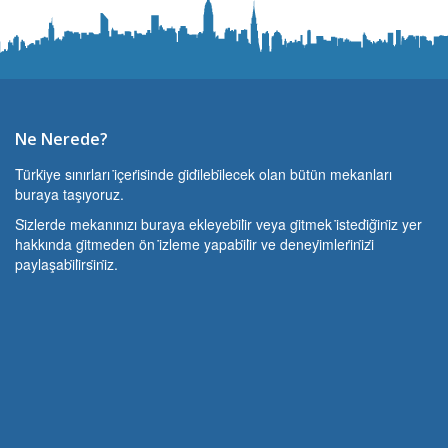
Ne Nerede?
Türki̇ye sınırları i̇çeri̇si̇nde gi̇di̇lebi̇lecek olan bütün mekanları
buraya taşıyoruz.
Si̇zlerde mekanınızı buraya ekleyebi̇li̇r veya gi̇tmek i̇stedi̇ği̇ni̇z yer
hakkında gi̇tmeden ön i̇zleme yapabi̇li̇r ve deneyi̇mleri̇ni̇zi̇
paylaşabi̇li̇rsi̇ni̇z.