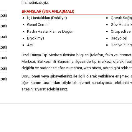
hizmetinizdeyiz.
BRANŞLAR (SGK ANLAŞMALI)
palı
İç Hastalıkları (Dahiliye)
Çocuk Sağlığ
Genel Cerrahi
Göz Hastalık
palı
Kadın Hastalıkları ve Doğum
Ortopedi ve 
palı
Biyokimya
Radyoloji
Acil
Deri ve Zühre
palı
Özel Dünya Tıp Merkezi iletişim bilgileri (telefon, faks ve interne
palı
Merkezi, Balıkesir ili Bandırma ilçesinde tıp merkezi olarak fa
palı
değildir ve sadece telefon numarası, web sitesi, adres gibi rehber 
Soru, öneri veya şikayetleriniz ile ilgili olarak yetkililere erişmek, 
palı
eğer kurum tarafından böyle bir hizmet sunuluyorsa telefonla 
sitesini ziyaret edebilirsiniz.