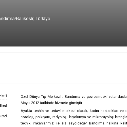
ndırma/Balıkesir, Türkiye
leri
Özel Dünya Tıp Merkezi ; Bandırma ve çevresindeki vatandaşlarım
Mayıs 2012 tarihinde hizmete girmiştir.
lesi
Ayakta teşhis ve tedavi merkezi olarak; kadın hastalıkları ve do
kezi
nöroloji, psikiyatri, radyoloji, biyokimya ve mikrobiyoloji bra
teknik imkânlarımız ile siz saygıdeğer Bandırma halkına kalit