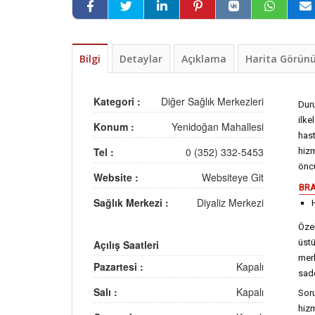
Bilgi
Detaylar
Açıklama
Harita Görü
Kategori :
Diğer Sağlık Merkezleri
Duru
ilk
Konum :
Yenidoğan Mahallesi
has
Tel :
0 (352) 332-5453
hizm
öncü
Website :
Websiteye Git
BRA
Sağlık Merkezi :
Diyaliz Merkezi
Özel
üstü
Açılış Saatleri
merk
Pazartesi :
Kapalı
sade
Salı :
Kapalı
Soru
hizm