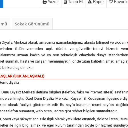
Yazdır
Talep Et
Rapor
Favoril
nümü
Sokak Görünümü
 Diyaliz Merkezi olarak amacımız uzmanlaştığımız alanda bilimsel ve vicdani 
elerinden ödün vermeden açık dürüst ve güvenilir tedavi hizmeti ver
talarımıza uzman kadro ve en son teknolojik cihazlarla dünya standartları
et sunmak, hasta ve çalışan memnuniyetini önde tutan kaliteli hizmeti amaçl
 bir kuruluş olmaktır.
NŞLAR (SGK ANLAŞMALI)
Hemodiyaliz
 Duru Diyaliz Merkezi iletişim bilgileri (telefon, faks ve internet sitesi) sayfanı
nde verilmiştir. Özel Duru Diyaliz Merkezi, Kayseri ili Kocasinan ilçesinde diy
ezi olarak faaliyet göstermektedir. Bu sayfa kurumun resmi sayfası değildi
ce telefon numarası, web sitesi, adres gibi rehber bilgileri sunmaktadır.
, öneri veya şikayetleriniz ile ilgili olarak yetkililere erişmek, doktor listesi, sun
etler ile ilgili bilgi almak ve eğer kurum tarafından böyle bir hizmet sunuluy