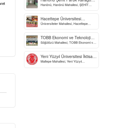
ret
Hanönü, Hanönü Mahallesi, ŞEHİT
Yatılı Bölge Ortaokulu
fARUK KARAGÖZ İLKOKULU, Yücel
Sokak, Kastamonu, Türkiye
Hacettepe Üniversitesi
Üniversiteler Mahallesi, Hacettepe
Biyomekanik Laboratuvarı
Üniversitesi Spor Bilimleri Ve Teknolojisi
Yo, Çankaya/Ankara, Türkiye
TOBB Ekonomi ve Teknoloji
Söğütözü Mahallesi, TOBB Ekonomi ve
Üniversitesi
Teknoloji Üniversitesi, Söğütözü
Caddesi, Ankara, Türkiye
Yeni Yüzyıl Üniversitesi İktisadi
Maltepe Mahallesi, Yeni Yüzyıl
ve İdari Bilimler Fakültesi
Üniversitesi, İstanbul, Türkiye