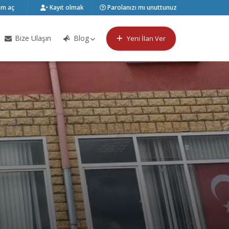
m aç
Kayıt olmak
Parolanızı mı unuttunuz
Bize Ulaşın
Blog
Yeni İlan Ver