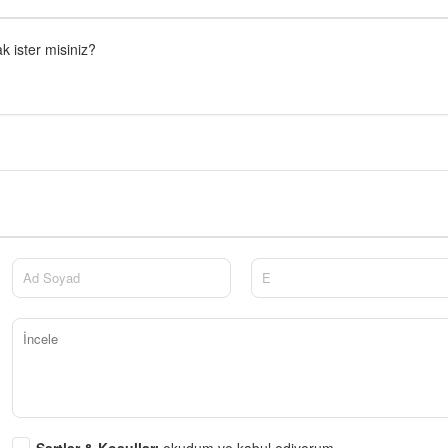
 ister misiniz?
Şartlar & Koşulları
okudum ve kabul ediyorum.