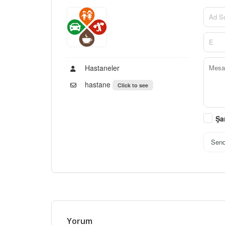
Hastaneler
hastane
Click to see
Şa
Sen
Yorum