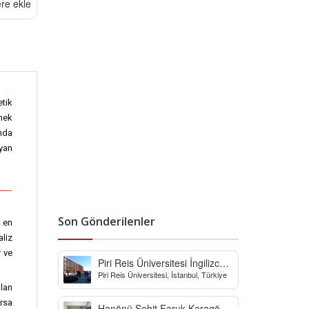
ere ekle
etik
mek
nda
ayan
Son Gönderilenler
n en
aliz
r ve
Piri Reis Üniversitesi İngilizce
Piri Reis Üniversitesi, İstanbul, Türkiye
Hazırlık Bölümü
ulan
orsa
Hanönü Şehit Faruk Karagöz