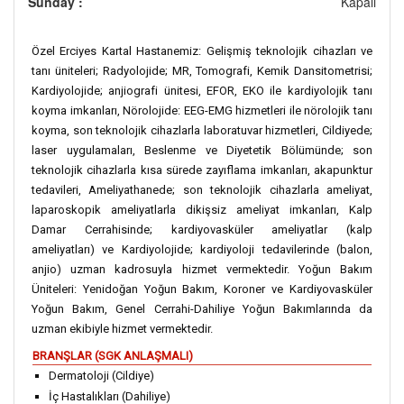
Sunday :
Kapalı
Özel Erciyes Kartal Hastanemiz: Gelişmiş teknolojik cihazları ve
tanı üniteleri; Radyolojide; MR, Tomografi, Kemik Dansitometrisi;
Kardiyolojide; anjiografi ünitesi, EFOR, EKO ile kardiyolojik tanı
koyma imkanları, Nörolojide: EEG-EMG hizmetleri ile nörolojik tanı
koyma, son teknolojik cihazlarla laboratuvar hizmetleri, Cildiyede;
laser uygulamaları, Beslenme ve Diyetetik Bölümünde; son
teknolojik cihazlarla kısa sürede zayıflama imkanları, akapunktur
tedavileri, Ameliyathanede; son teknolojik cihazlarla ameliyat,
laparoskopik ameliyatlarla dikişsiz ameliyat imkanları, Kalp
Damar Cerrahisinde; kardiyovasküler ameliyatlar (kalp
ameliyatları) ve Kardiyolojide; kardiyoloji tedavilerinde (balon,
anjio) uzman kadrosuyla hizmet vermektedir. Yoğun Bakım
Üniteleri: Yenidoğan Yoğun Bakım, Koroner ve Kardiyovasküler
Yoğun Bakım, Genel Cerrahi-Dahiliye Yoğun Bakımlarında da
uzman ekibiyle hizmet vermektedir.
BRANŞLAR (SGK ANLAŞMALI)
Dermatoloji (Cildiye)
İç Hastalıkları (Dahiliye)