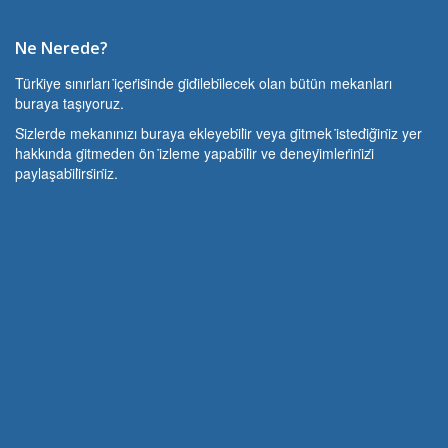
Ne Nerede?
Türki̇ye sınırları i̇çeri̇si̇nde gi̇di̇lebi̇lecek olan bütün mekanları
buraya taşıyoruz.
Si̇zlerde mekanınızı buraya ekleyebi̇li̇r veya gi̇tmek i̇stedi̇ği̇ni̇z yer
hakkında gi̇tmeden ön i̇zleme yapabi̇li̇r ve deneyi̇mleri̇ni̇zi̇
paylaşabi̇li̇rsi̇ni̇z.