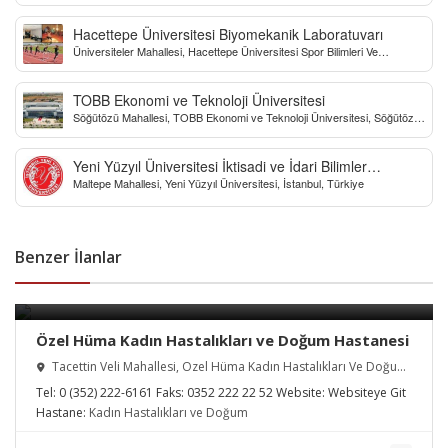
Hacettepe Üniversitesi Biyomekanik Laboratuvarı
Üniversiteler Mahallesi, Hacettepe Üniversitesi Spor Bilimleri Ve
Teknolojisi Yo, Çankaya/Ankara, Türkiye
TOBB Ekonomi ve Teknoloji Üniversitesi
Söğütözü Mahallesi, TOBB Ekonomi ve Teknoloji Üniversitesi, Söğütözü
Caddesi, Ankara, Türkiye
Yeni Yüzyıl Üniversitesi İktisadi ve İdari Bilimler
Maltepe Mahallesi, Yeni Yüzyıl Üniversitesi, İstanbul, Türkiye
Fakültesi
Benzer İlanlar
Özel Hüma Kadın Hastalıkları ve Doğum Hastanesi
Tacettin Veli Mahallesi, Özel Hüma Kadın Hastalıkları Ve Doğum
Hastanesi, Melikgazi/Kayseri, Türkiye
Tel:
0 (352) 222-6161
Faks:
0352 222 22 52
Website:
Websiteye Git
Hastane:
Kadın Hastalıkları ve Doğum