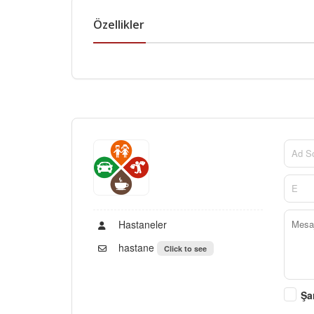
Özellikler
Hastaneler
hastane
Click to see
Şa