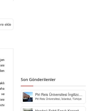
ere ekle
jen
dası
den
Son Gönderilenler
aklı
daha
Piri Reis Üniversitesi İngilizce
 ve
Piri Reis Üniversitesi, İstanbul, Türkiye
Hazırlık Bölümü
rası
muzu
Hanönü Şehit Faruk Karagöz