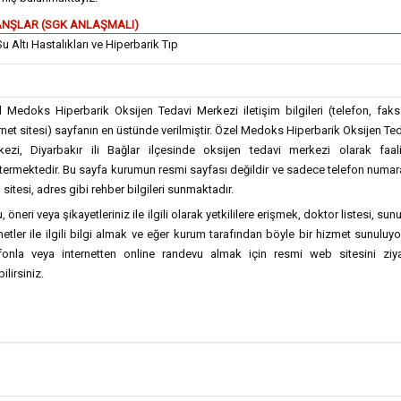
NŞLAR (SGK ANLAŞMALI)
Su Altı Hastalıkları ve Hiperbarik Tıp
 Medoks Hiperbarik Oksijen Tedavi Merkezi iletişim bilgileri (telefon, fak
rnet sitesi) sayfanın en üstünde verilmiştir. Özel Medoks Hiperbarik Oksijen Te
kezi, Diyarbakır ili Bağlar ilçesinde oksijen tedavi merkezi olarak faali
ermektedir. Bu sayfa kurumun resmi sayfası değildir ve sadece telefon numar
sitesi, adres gibi rehber bilgileri sunmaktadır.
, öneri veya şikayetleriniz ile ilgili olarak yetkililere erişmek, doktor listesi, sun
etler ile ilgili bilgi almak ve eğer kurum tarafından böyle bir hizmet sunuluy
efonla veya internetten online randevu almak için resmi web sitesini ziya
ilirsiniz.