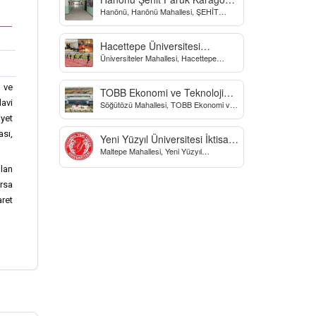
Hanönü, Hanönü Mahallesi, ŞEHİT
Yatılı Bölge Ortaokulu
fARUK KARAGÖZ İLKOKULU, Yücel
Sokak, Kastamonu, Türkiye
Hacettepe Üniversitesi
Üniversiteler Mahallesi, Hacettepe
Biyomekanik Laboratuvarı
Üniversitesi Spor Bilimleri Ve Teknolojisi
Yo, Çankaya/Ankara, Türkiye
s ve
TOBB Ekonomi ve Teknoloji
davi
Söğütözü Mahallesi, TOBB Ekonomi ve
Üniversitesi
Teknoloji Üniversitesi, Söğütözü
yet
Caddesi, Ankara, Türkiye
ası,
Yeni Yüzyıl Üniversitesi İktisadi
Maltepe Mahallesi, Yeni Yüzyıl
ve İdari Bilimler Fakültesi
Üniversitesi, İstanbul, Türkiye
ulan
orsa
ret