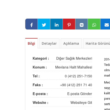
Bilgi
Detaylar
Açıklama
Harita Görü
Kategori :
Diğer Sağlık Merkezleri
201
Teda
Konum :
Mevlana Halit Mahallesi
olm
Tel :
0 (412) 251-7150
merk
Medo
Faks :
+90 (412) 251 71 40
sayg
E-posta :
E-posta Gönder
kal
per
Website :
Websiteye Git
sert
artı