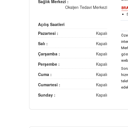
Sağlık Merkezi :
Oksijen Tedavi Merkezi
BRA
Açılış Saatleri
Pazartesi :
Kapalı
Özel
inte
Salı :
Kapalı
Mer
Çarşamba :
Kapalı
göst
web 
Perşembe :
Kapalı
Soru
Cuma :
Kapalı
hizm
tel
Cumartesi :
Kapalı
edeb
Sunday :
Kapalı