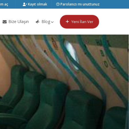
m aç
Kayıt olmak
Parolanızı mı unuttunuz
Bize Ulaşın
Blog
Yeni İlan Ver