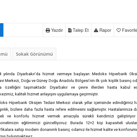
Yazdır
Talep Et
Rapor
Favoril
nümü
Sokak Görünümü
4 yılında Diyarbakır’da hizmet vermeye başlayan Medoks Hiperbarik Oksi
vi Merkezi, Doğu ve Güney Doğu Anadolu Bölgesi’nin ilk çok kişilik basınç o
a özelliğini taşımaktadır. Diyarbakır ve çevre illerden hasta kabul e
ezimiz, kaliteli hizmet anlayışını uygulamaya geçirmiştir.
ks Hiperbarık Oksijen Tedavi Merkezi olarak yıllar içerisinde edindiğimiz h
ınlık, bizlere daha fazla hasta refere edilmesini sağlamıştır. Hastalarımıza 
iteli ve konforlu hizmet vermek amacıyla sürekli kendimizi geliştiriyor
sonelimizin eğitimimizi güncelliyoruz. Burada 12+2 kişi kapasiteli ulusla
ifikalara sahip modern donanımlı basınç odamız ile hizmet kalite ve konforu
rmış bulunmaktayız.