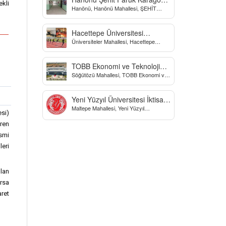
kli
Hanönü, Hanönü Mahallesi, ŞEHİT
Yatılı Bölge Ortaokulu
fARUK KARAGÖZ İLKOKULU, Yücel
Sokak, Kastamonu, Türkiye
Hacettepe Üniversitesi
Üniversiteler Mahallesi, Hacettepe
Biyomekanik Laboratuvarı
Üniversitesi Spor Bilimleri Ve Teknolojisi
Yo, Çankaya/Ankara, Türkiye
TOBB Ekonomi ve Teknoloji
Söğütözü Mahallesi, TOBB Ekonomi ve
Üniversitesi
Teknoloji Üniversitesi, Söğütözü
Caddesi, Ankara, Türkiye
Yeni Yüzyıl Üniversitesi İktisadi
Maltepe Mahallesi, Yeni Yüzyıl
ve İdari Bilimler Fakültesi
esi)
Üniversitesi, İstanbul, Türkiye
ören
esmi
leri
ulan
orsa
ret