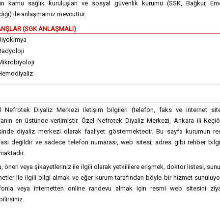
ün kamu sağlık kuruluşları ve sosyal güvenlik kurumu (SSK, Bağkur, Eme
ığı) ile anlaşmamız mevcuttur.
NŞLAR (SGK ANLAŞMALI)
Biyokimya
Radyoloji
Mikrobiyoloji
Hemodiyaliz
 Nefrotek Diyaliz Merkezi iletişim bilgileri (telefon, faks ve internet sit
anın en üstünde verilmiştir. Özel Nefrotek Diyaliz Merkezi, Ankara ili Keçi
esinde diyaliz merkezi olarak faaliyet göstermektedir. Bu sayfa kurumun r
ası değildir ve sadece telefon numarası, web sitesi, adres gibi rehber bilgi
maktadır.
, öneri veya şikayetleriniz ile ilgili olarak yetkililere erişmek, doktor listesi, sun
etler ile ilgili bilgi almak ve eğer kurum tarafından böyle bir hizmet sunuluy
efonla veya internetten online randevu almak için resmi web sitesini ziya
ilirsiniz.