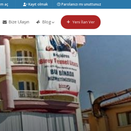
m aç
Kayıt olmak
Parolanızı mı unuttunuz
Bize Ulaşın
Blog
Yeni İlan Ver