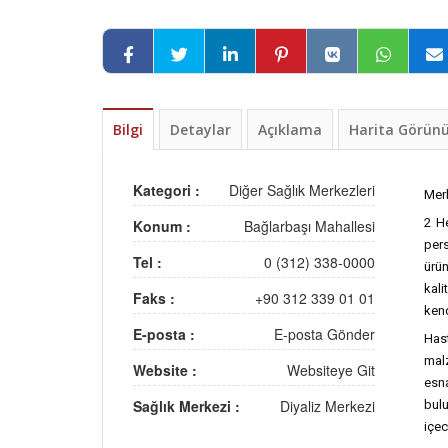
Bilgi
Detaylar
Açıklama
Harita Görü
Kategori :
Diğer Sağlık Merkezleri
Merk
2 He
Konum :
Bağlarbaşı Mahallesi
pers
Tel :
0 (312) 338-0000
ürü
kali
Faks :
+90 312 339 01 01
kend
E-posta :
E-posta Gönder
Hast
mal
Website :
Websiteye Git
esna
Sağlık Merkezi :
Diyaliz Merkezi
bulu
içec