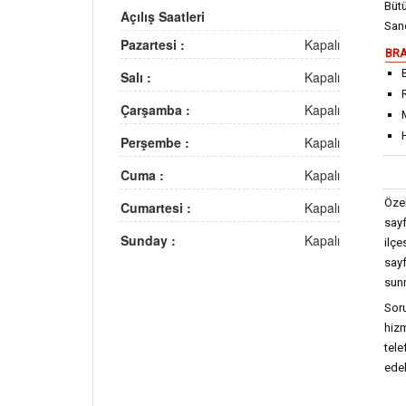
Büt
Açılış Saatleri
Sand
Pazartesi :
Kapalı
BRA
Salı :
Kapalı
Çarşamba :
Kapalı
Perşembe :
Kapalı
Cuma :
Kapalı
Özel
Cumartesi :
Kapalı
sayf
Sunday :
Kapalı
ilç
sayf
sun
Soru
hizm
tel
edeb