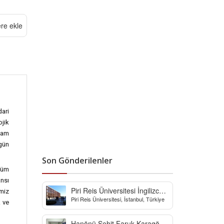
ere ekle
dari
ojik
şam
 gün
Son Gönderilenler
 tüm
ansı
Piri Reis Üniversitesi İngilizce
imiz
Piri Reis Üniversitesi, İstanbul, Türkiye
Hazırlık Bölümü
k ve
Hanönü Şehit Faruk Karagöz