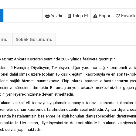
Yazdır
Talep Et
Rapor
Favoril
nümü
Sokak Görünümü
ezimiz Ankara Keçiören semtinde 2007 yılında faaliyete geçmiştir.
kim, 5 Hemşire, Diyetisyen, Teknisyen, diğer yardımcı sağlık personeli ve i
onel dahil olmak üzere toplam 16 kişilik eğitimli kadrosuyla ve en son teknol
nlerle sağlık hizmeti sunmaktayız. Ekip olarak amacımız hastalarımızın ya
tesini ve süresini arttırmaktır. Bu amaçtan yola çıkarak merkezimiz her geçen
ini yenileyerek hizmete devam etmektedir.
alarımıza kaliteli tedaviyi uygulamak amacıyla tedavi sırasında kullanılan
zemeler uzman kadromuz tarafından özenle seçilmektedir. Ayrıca diyaliz se
sında hastalarımızın beslenme ile ilgili konuları danışabilecekleri diyetisyen
nmaktadır. Her seans, diyetisyenimizin de kontrolünde hastalarımıza yiyece
ek servisi yapılmaktadır.