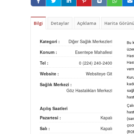
Bilgi
Detaylar
Açıklama
Harita Görü
Kategori :
Diğer Sağlık Merkezleri
Bu k
üze
Konum :
Esentepe Mahallesi
Hast
Tel :
0 (224) 240-2400
Has
verm
Website :
Websiteye Git
Kur
Sağlık Merkezi :
kad
Göz Hastalıkları Merkezi
sağl
hast
Çalı
Açılış Saatleri
hast
Pazartesi :
Kapalı
(sar
çocu
Salı :
Kapalı
(ROP