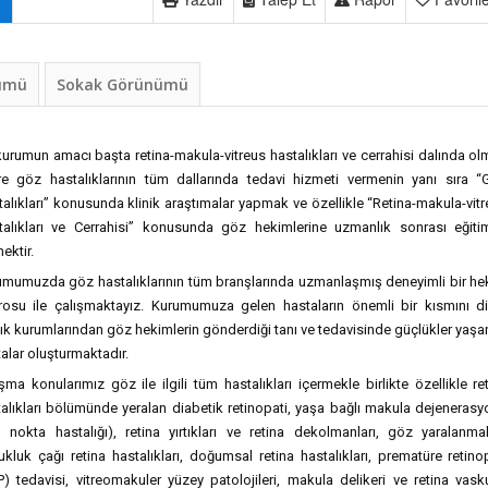
nümü
Sokak Görünümü
urumun amacı başta retina-makula-vitreus hastalıkları ve cerrahisi dalında o
re göz hastalıklarının tüm dallarında tedavi hizmeti vermenin yanı sıra “
alıkları” konusunda klinik araştımalar yapmak ve özellikle “Retina-makula-vit
talıkları ve Cerrahisi” konusunda göz hekimlerine uzmanlık sonrası eğitim
ektir.
umumuzda göz hastalıklarının tüm branşlarında uzmanlaşmış deneyimli bir h
rosu ile çalışmaktayız. Kurumumuza gelen hastaların önemli bir kısmını di
ık kurumlarından göz hekimlerin gönderdiği tanı ve tedavisinde güçlükler yaş
alar oluşturmaktadır.
şma konularımız göz ile ilgili tüm hastalıkları içermekle birlikte özellikle re
alıkları bölümünde yeralan diabetik retinopati, yaşa bağlı makula dejeneras
ı nokta hastalığı), retina yırtıkları ve retina dekolmanları, göz yaralanmal
kluk çağı retina hastalıkları, doğumsal retina hastalıkları, prematüre retino
) tedavisi, vitreomakuler yüzey patolojileri, makula delikeri ve retina vask