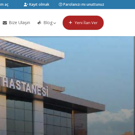
m aç
Kayıt olmak
Parolanızı mı unuttunuz
Bize Ulaşın
Blog
Yeni İlan Ver