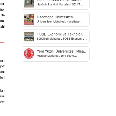
dir.
Hanönü, Hanönü Mahallesi, ŞEHİT
Yatılı Bölge Ortaokulu
fARUK KARAGÖZ İLKOKULU, Yücel
iğer
Sokak, Kastamonu, Türkiye
 de
Hacettepe Üniversitesi
kom,
Üniversiteler Mahallesi, Hacettepe
Biyomekanik Laboratuvarı
Üniversitesi Spor Bilimleri Ve Teknolojisi
rahi
Yo, Çankaya/Ankara, Türkiye
TOBB Ekonomi ve Teknoloji
Söğütözü Mahallesi, TOBB Ekonomi ve
Üniversitesi
Teknoloji Üniversitesi, Söğütözü
Caddesi, Ankara, Türkiye
Yeni Yüzyıl Üniversitesi İktisadi
Maltepe Mahallesi, Yeni Yüzyıl
ve İdari Bilimler Fakültesi
Üniversitesi, İstanbul, Türkiye
anın
 göz
fası
eri
ulan
orsa
ret