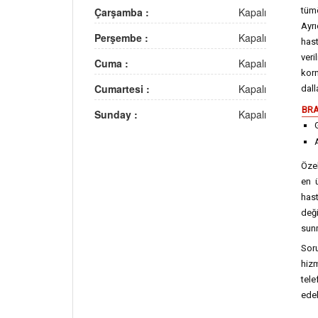
Çarşamba :
Kapalı
tümö
Ayrı
Perşembe :
Kapalı
has
veri
Cuma :
Kapalı
korn
Cumartesi :
Kapalı
dall
BRA
Sunday :
Kapalı
Özel
en ü
hast
değ
sun
Soru
hizm
tel
edeb