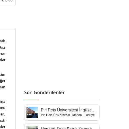
lmak
Göz
reus
ler
ekim
ğer
anan
Son Gönderilenler
tina
yonu
Piri Reis Üniversitesi İngilizce
arı,
Piri Reis Üniversitesi, İstanbul, Türkiye
Hazırlık Bölümü
pati
uler
Hanönü Şehit Faruk Karagöz