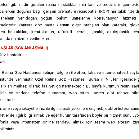
rleri gibi nadir görülen retina hastalıklarınının tanı ve tedavisini içermekte
ca erken doğuma bağlı gelişen prematüre retinopatisi (ROP) nin takibinde d
tanelerin yenidoğan yoğun bakım ünitelerine konsultasyon hizmeti
lmektedir. Yanısıra göz hastalıklarının diğer branşları olan katarakt, glo
ea hastalıkları, keratokonus, refraktif cerrahi, şaşılık, okuloplastik cer
arında da hizmet verilmektedir.
NŞLAR (SGK ANLAŞMALI)
Göz Hastalıkları
Acil
 Retina Göz Hastanesi iletişim bilgileri (telefon, faks ve internet sitesi) sayf
stünde verilmiştir. Özel Retina Göz Hastanesi, Bursa ili Nilüfer ilçesinde
alıkları merkezi olarak faaliyet göstermektedir. Bu sayfa kurumun resmi say
ildir ve sadece telefon numarası, web sitesi, adres gibi rehber bilgil
maktadır.
, öneri veya şikayetleriniz ile ilgili olarak yetkililere erişmek, doktor listesi, sun
etler ile ilgili bilgi almak ve eğer kurum tarafından böyle bir hizmet sunuluy
efonla veya internetten online randevu almak için resmi web sitesini ziya
ilirsiniz.