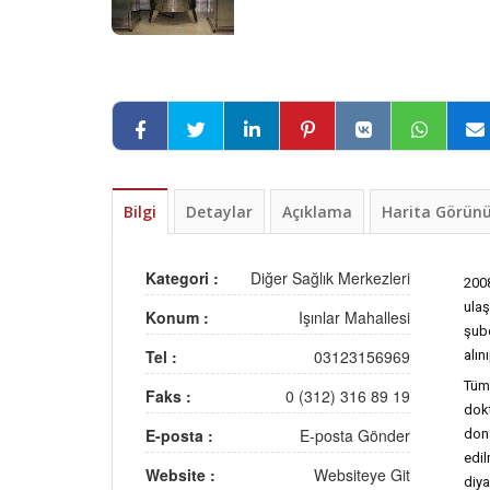
Bilgi
Detaylar
Açıklama
Harita Görü
Kategori :
Diğer Sağlık Merkezleri
200
ulaş
Konum :
Işınlar Mahallesi
şub
Tel :
03123156969
alın
Tüm
Faks :
0 (312) 316 89 19
dok
E-posta :
E-posta Gönder
don
edil
Website :
Websiteye Git
diya