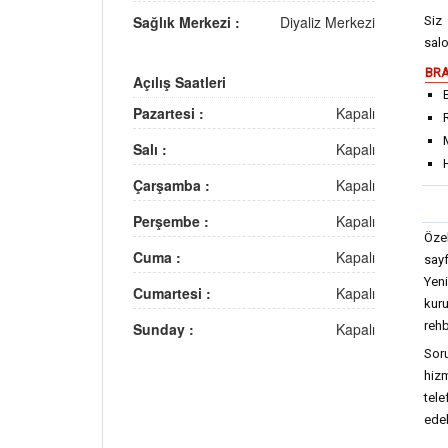
Sağlık Merkezi :
Diyaliz Merkezi
Siz
salo
BRA
Açılış Saatleri
Pazartesi :
Kapalı
Salı :
Kapalı
Çarşamba :
Kapalı
Perşembe :
Kapalı
Özel
Cuma :
Kapalı
say
Yen
Cumartesi :
Kapalı
kur
rehb
Sunday :
Kapalı
Soru
hizm
tel
edeb