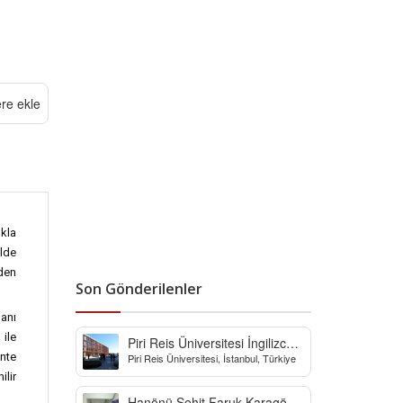
ere ekle
kla
ilde
nden
Son Gönderilenler
anı
 ile
Piri Reis Üniversitesi İngilizce
onte
Piri Reis Üniversitesi, İstanbul, Türkiye
Hazırlık Bölümü
ilir
Hanönü Şehit Faruk Karagöz