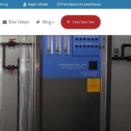
m aç
Kayıt olmak
Parolanızı mı unuttunuz
Bize Ulaşın
Blog
Yeni İlan Ver