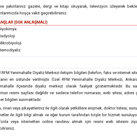
 ve yakınlarınız gazete, dergi ve kitap okuyarak, televizyon izleyerek bek
nlarımızda hoşça vakit geçirebilirsiniz.
NŞLAR (SGK ANLAŞMALI)
Biyokimya
Radyoloji
Mikrobiyoloji
Hemodiyaliz
 RFM Yenimahalle Diyaliz Merkezi iletişim bilgileri (telefon, faks ve internet sit
fanın en üstünde verilmiştir. Özel RFM Yenimahalle Diyaliz Merkezi, Ankara
imahalle ilçesinde diyaliz merkezi olarak faaliyet göstermektedir. Bu sa
umun resmi sayfası değildir ve sadece telefon numarası, web sitesi, adres 
er bilgileri sunmaktadır.
, öneri veya şikayetleriniz ile ilgili olarak yetkililere erişmek, doktor listesi, sun
etler ile ilgili bilgi almak ve eğer kurum tarafından böyle bir hizmet sunuluy
efonla veya internetten online randevu almak için resmi web sitesini ziya
ilirsiniz.