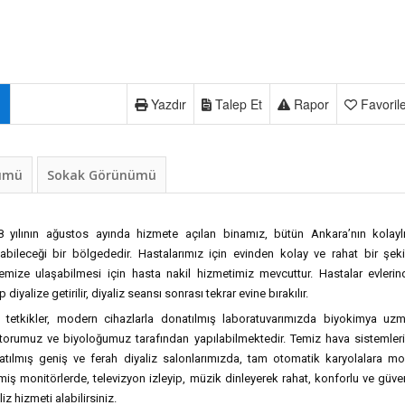
Yazdır
Talep Et
Rapor
Favoril
nümü
Sokak Görünümü
8 yılının ağustos ayında hizmete açılan binamız, bütün Ankara’nın kolaylı
abileceği bir bölgededir. Hastalarımız için evinden kolay ve rahat bir şek
emize ulaşabilmesi için hasta nakil hizmetimiz mevcuttur. Hastalar evleri
ıp diyalize getirilir, diyaliz seansı sonrası tekrar evine bırakılır.
 tetkikler, modern cihazlarla donatılmış laboratuvarımızda biyokimya uzm
torumuz ve biyoloğumuz tarafından yapılabilmektedir. Temiz hava sistemleri
atılmış geniş ve ferah diyaliz salonlarımızda, tam otomatik karyolalara m
miş monitörlerde, televizyon izleyip, müzik dinleyerek rahat, konforlu ve güven
liz hizmeti alabilirsiniz.