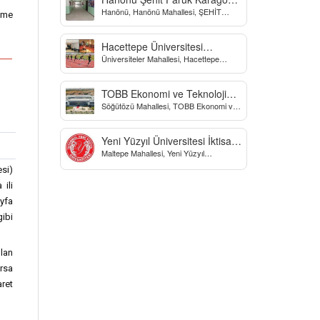
Hanönü, Hanönü Mahallesi, ŞEHİT
Yatılı Bölge Ortaokulu
leme
fARUK KARAGÖZ İLKOKULU, Yücel
Sokak, Kastamonu, Türkiye
Hacettepe Üniversitesi
Üniversiteler Mahallesi, Hacettepe
Biyomekanik Laboratuvarı
Üniversitesi Spor Bilimleri Ve Teknolojisi
Yo, Çankaya/Ankara, Türkiye
TOBB Ekonomi ve Teknoloji
Söğütözü Mahallesi, TOBB Ekonomi ve
Üniversitesi
Teknoloji Üniversitesi, Söğütözü
Caddesi, Ankara, Türkiye
Yeni Yüzyıl Üniversitesi İktisadi
Maltepe Mahallesi, Yeni Yüzyıl
ve İdari Bilimler Fakültesi
Üniversitesi, İstanbul, Türkiye
esi)
 ili
yfa
gibi
ulan
orsa
ret