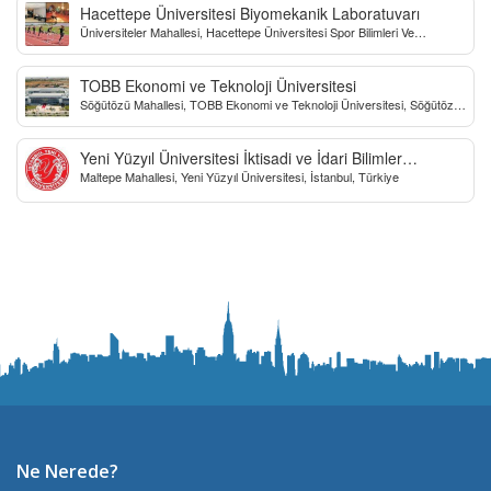
Hacettepe Üniversitesi Biyomekanik Laboratuvarı
Üniversiteler Mahallesi, Hacettepe Üniversitesi Spor Bilimleri Ve
Teknolojisi Yo, Çankaya/Ankara, Türkiye
TOBB Ekonomi ve Teknoloji Üniversitesi
Söğütözü Mahallesi, TOBB Ekonomi ve Teknoloji Üniversitesi, Söğütözü
Caddesi, Ankara, Türkiye
Yeni Yüzyıl Üniversitesi İktisadi ve İdari Bilimler
Maltepe Mahallesi, Yeni Yüzyıl Üniversitesi, İstanbul, Türkiye
Fakültesi
Ne Nerede?