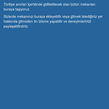
Türki̇ye sınırları i̇çeri̇si̇nde gi̇di̇lebi̇lecek olan bütün mekanları
buraya taşıyoruz.
Si̇zlerde mekanınızı buraya ekleyebi̇li̇r veya gi̇tmek i̇stedi̇ği̇ni̇z yer
hakkında gi̇tmeden ön i̇zleme yapabi̇li̇r ve deneyi̇mleri̇ni̇zi̇
paylaşabi̇li̇rsi̇ni̇z.