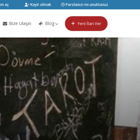
m aç
Kayıt olmak
Parolanızı mı unuttunuz
Bize Ulaşın
Blog
Yeni İlan Ver