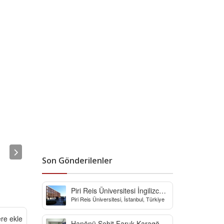
Son Gönderilenler
Piri Reis Üniversitesi İngilizce
Piri Reis Üniversitesi, İstanbul, Türkiye
Hazırlık Bölümü
ere ekle
Hanönü Şehit Faruk Karagöz