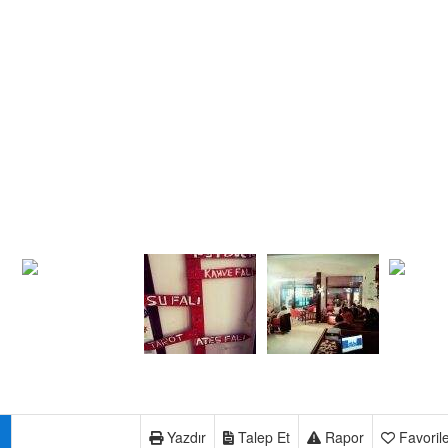
Yazdır
Talep Et
Rapor
Favoril