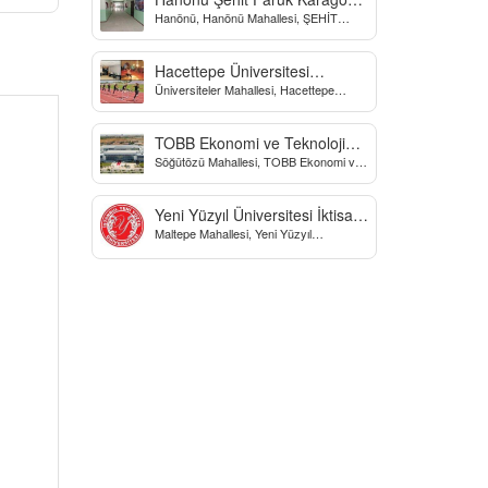
Hanönü, Hanönü Mahallesi, ŞEHİT
Yatılı Bölge Ortaokulu
fARUK KARAGÖZ İLKOKULU, Yücel
Sokak, Kastamonu, Türkiye
Hacettepe Üniversitesi
Üniversiteler Mahallesi, Hacettepe
Biyomekanik Laboratuvarı
Üniversitesi Spor Bilimleri Ve Teknolojisi
Yo, Çankaya/Ankara, Türkiye
TOBB Ekonomi ve Teknoloji
Söğütözü Mahallesi, TOBB Ekonomi ve
Üniversitesi
Teknoloji Üniversitesi, Söğütözü
Caddesi, Ankara, Türkiye
Yeni Yüzyıl Üniversitesi İktisadi
Maltepe Mahallesi, Yeni Yüzyıl
ve İdari Bilimler Fakültesi
Üniversitesi, İstanbul, Türkiye