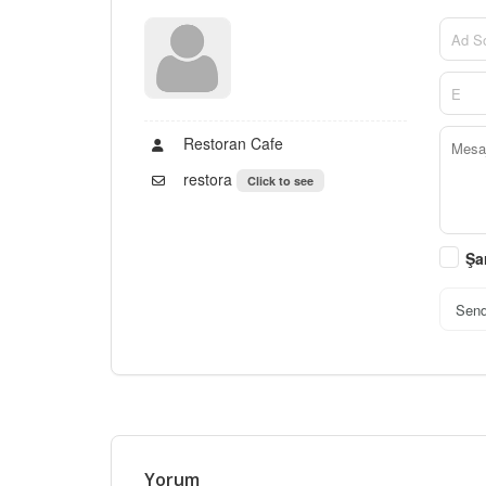
Restoran Cafe
restora
Click to see
Şa
Sen
Yorum