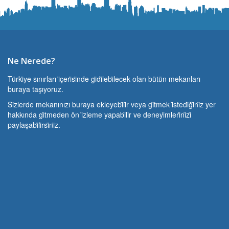
Ne Nerede?
Türki̇ye sınırları i̇çeri̇si̇nde gi̇di̇lebi̇lecek olan bütün mekanları
buraya taşıyoruz.
Si̇zlerde mekanınızı buraya ekleyebi̇li̇r veya gi̇tmek i̇stedi̇ği̇ni̇z yer
hakkında gi̇tmeden ön i̇zleme yapabi̇li̇r ve deneyi̇mleri̇ni̇zi̇
paylaşabi̇li̇rsi̇ni̇z.