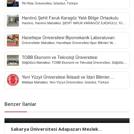
Piri Reis Üniversitesi, İstanbul, Türkiye
Hanönü Şehit Faruk Karagöz Yatılı Bölge Ortaokulu
Hanönü, Hanönü Mahallesi, ŞEHİT fARUK KARAGÖZ İLKOKULU, Yücel
Sokak, Kastamonu, Türkiye
Hacettepe Üniversitesi Biyomekanik Laboratuvarı
Üniversiteler Mahallesi, Hacettepe Üniversitesi Spor Bilimleri Ve
Teknolojisi Yo, Çankaya/Ankara, Türkiye
TOBB Ekonomi ve Teknoloji Üniversitesi
Söğütözü Mahallesi, TOBB Ekonomi ve Teknoloji Üniversitesi, Söğütözü
Caddesi, Ankara, Türkiye
Yeni Yüzyıl Üniversitesi İktisadi ve İdari Bilimler
Maltepe Mahallesi, Yeni Yüzyıl Üniversitesi, İstanbul, Türkiye
Fakültesi
Benzer İlanlar
Sakarya Üniversitesi Adapazarı Meslek