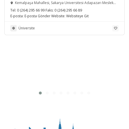
Yüksekokulu
Kemalpaşa Mahallesi, Sakarya Üniversitesi Adapazarı Meslek
Yüksekokulu, Serdivan/Sakarya, Türkiye
Tel:
0 (264) 295 66 99
Faks:
0 (264) 295 66 89
E-posta:
E-posta Gönder
Website:
Websiteye Git
Üniversite