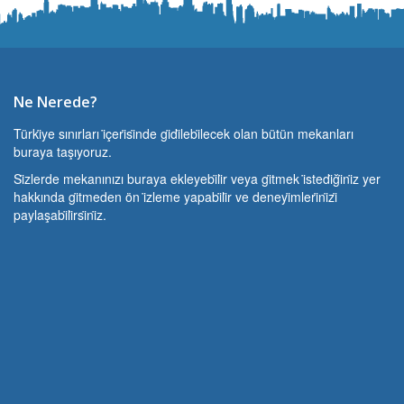
Ne Nerede?
Türki̇ye sınırları i̇çeri̇si̇nde gi̇di̇lebi̇lecek olan bütün mekanları
buraya taşıyoruz.
Si̇zlerde mekanınızı buraya ekleyebi̇li̇r veya gi̇tmek i̇stedi̇ği̇ni̇z yer
hakkında gi̇tmeden ön i̇zleme yapabi̇li̇r ve deneyi̇mleri̇ni̇zi̇
paylaşabi̇li̇rsi̇ni̇z.