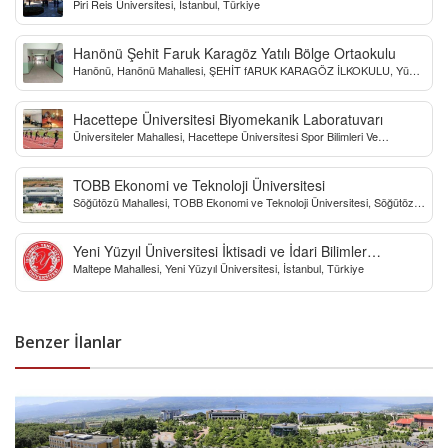
Piri Reis Üniversitesi, İstanbul, Türkiye
Hanönü Şehit Faruk Karagöz Yatılı Bölge Ortaokulu
Hanönü, Hanönü Mahallesi, ŞEHİT fARUK KARAGÖZ İLKOKULU, Yücel
Sokak, Kastamonu, Türkiye
Hacettepe Üniversitesi Biyomekanik Laboratuvarı
Üniversiteler Mahallesi, Hacettepe Üniversitesi Spor Bilimleri Ve
Teknolojisi Yo, Çankaya/Ankara, Türkiye
TOBB Ekonomi ve Teknoloji Üniversitesi
Söğütözü Mahallesi, TOBB Ekonomi ve Teknoloji Üniversitesi, Söğütözü
Caddesi, Ankara, Türkiye
Yeni Yüzyıl Üniversitesi İktisadi ve İdari Bilimler
Maltepe Mahallesi, Yeni Yüzyıl Üniversitesi, İstanbul, Türkiye
Fakültesi
Benzer İlanlar