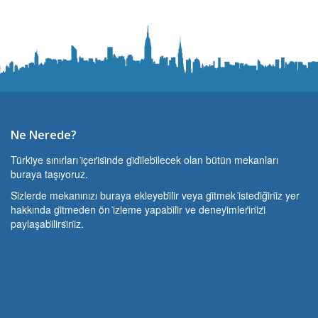
Ne Nerede?
Türki̇ye sınırları i̇çeri̇si̇nde gi̇di̇lebi̇lecek olan bütün mekanları
buraya taşıyoruz.
Si̇zlerde mekanınızı buraya ekleyebi̇li̇r veya gi̇tmek i̇stedi̇ği̇ni̇z yer
hakkında gi̇tmeden ön i̇zleme yapabi̇li̇r ve deneyi̇mleri̇ni̇zi̇
paylaşabi̇li̇rsi̇ni̇z.