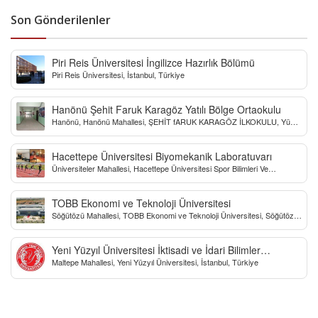
Son Gönderilenler
Piri Reis Üniversitesi İngilizce Hazırlık Bölümü
Piri Reis Üniversitesi, İstanbul, Türkiye
Hanönü Şehit Faruk Karagöz Yatılı Bölge Ortaokulu
Hanönü, Hanönü Mahallesi, ŞEHİT fARUK KARAGÖZ İLKOKULU, Yücel
Sokak, Kastamonu, Türkiye
Hacettepe Üniversitesi Biyomekanik Laboratuvarı
Üniversiteler Mahallesi, Hacettepe Üniversitesi Spor Bilimleri Ve
Teknolojisi Yo, Çankaya/Ankara, Türkiye
TOBB Ekonomi ve Teknoloji Üniversitesi
Söğütözü Mahallesi, TOBB Ekonomi ve Teknoloji Üniversitesi, Söğütözü
Caddesi, Ankara, Türkiye
Yeni Yüzyıl Üniversitesi İktisadi ve İdari Bilimler
Maltepe Mahallesi, Yeni Yüzyıl Üniversitesi, İstanbul, Türkiye
Fakültesi