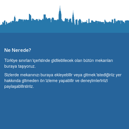
Ne Nerede?
Türki̇ye sınırları i̇çeri̇si̇nde gi̇di̇lebi̇lecek olan bütün mekanları
buraya taşıyoruz.
Si̇zlerde mekanınızı buraya ekleyebi̇li̇r veya gi̇tmek i̇stedi̇ği̇ni̇z yer
hakkında gi̇tmeden ön i̇zleme yapabi̇li̇r ve deneyi̇mleri̇ni̇zi̇
paylaşabi̇li̇rsi̇ni̇z.