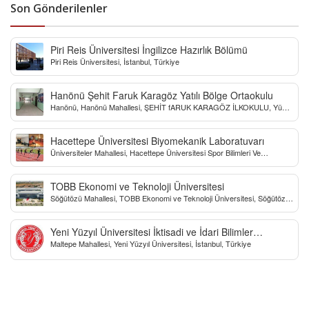
Son Gönderilenler
Piri Reis Üniversitesi İngilizce Hazırlık Bölümü
Piri Reis Üniversitesi, İstanbul, Türkiye
Hanönü Şehit Faruk Karagöz Yatılı Bölge Ortaokulu
Hanönü, Hanönü Mahallesi, ŞEHİT fARUK KARAGÖZ İLKOKULU, Yücel
Sokak, Kastamonu, Türkiye
Hacettepe Üniversitesi Biyomekanik Laboratuvarı
Üniversiteler Mahallesi, Hacettepe Üniversitesi Spor Bilimleri Ve
Teknolojisi Yo, Çankaya/Ankara, Türkiye
TOBB Ekonomi ve Teknoloji Üniversitesi
Söğütözü Mahallesi, TOBB Ekonomi ve Teknoloji Üniversitesi, Söğütözü
Caddesi, Ankara, Türkiye
Yeni Yüzyıl Üniversitesi İktisadi ve İdari Bilimler
Maltepe Mahallesi, Yeni Yüzyıl Üniversitesi, İstanbul, Türkiye
Fakültesi