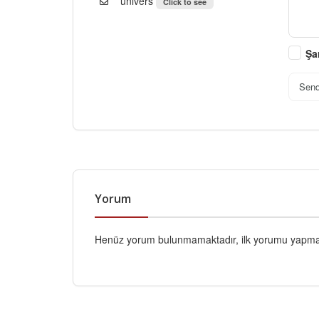
univers
Click to see
Şa
Sen
Yorum
Henüz yorum bulunmamaktadır, ilk yorumu yapmak