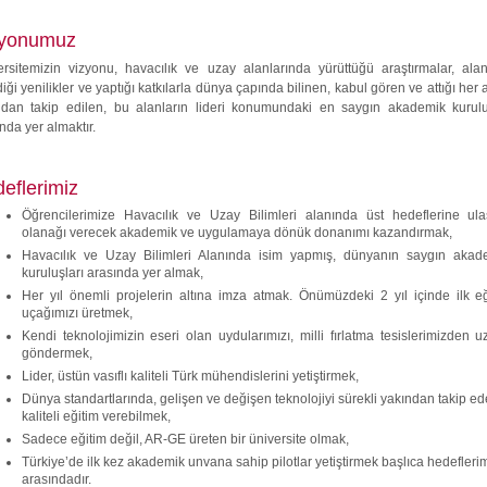
zyonumuz
ersitemizin vizyonu, havacılık ve uzay alanlarında yürüttüğü araştırmalar, alan
diği yenilikler ve yaptığı katkılarla dünya çapında bilinen, kabul gören ve attığı her
ndan takip edilen, bu alanların lideri konumundaki en saygın akademik kurulu
nda yer almaktır.
eflerimiz
Öğrencilerimize Havacılık ve Uzay Bilimleri alanında üst hedeflerine ul
olanağı verecek akademik ve uygulamaya dönük donanımı kazandırmak,
Havacılık ve Uzay Bilimleri Alanında isim yapmış, dünyanın saygın akad
kuruluşları arasında yer almak,
Her yıl önemli projelerin altına imza atmak. Önümüzdeki 2 yıl içinde ilk eğ
uçağımızı üretmek,
Kendi teknolojimizin eseri olan uydularımızı, milli fırlatma tesislerimizden 
göndermek,
Lider, üstün vasıflı kaliteli Türk mühendislerini yetiştirmek,
Dünya standartlarında, gelişen ve değişen teknolojiyi sürekli yakından takip e
kaliteli eğitim verebilmek,
Sadece eğitim değil, AR-GE üreten bir üniversite olmak,
Türkiye’de ilk kez akademik unvana sahip pilotlar yetiştirmek başlıca hedefleri
arasındadır.