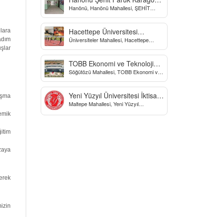
Hanönü, Hanönü Mahallesi, ŞEHİT
Yatılı Bölge Ortaokulu
fARUK KARAGÖZ İLKOKULU, Yücel
Sokak, Kastamonu, Türkiye
Hacettepe Üniversitesi
lara
 adım
Üniversiteler Mahallesi, Hacettepe
Biyomekanik Laboratuvarı
Üniversitesi Spor Bilimleri Ve Teknolojisi
şlar
Yo, Çankaya/Ankara, Türkiye
TOBB Ekonomi ve Teknoloji
Söğütözü Mahallesi, TOBB Ekonomi ve
Üniversitesi
Teknoloji Üniversitesi, Söğütözü
Caddesi, Ankara, Türkiye
Yeni Yüzyıl Üniversitesi İktisadi
aşma
Maltepe Mahallesi, Yeni Yüzyıl
ve İdari Bilimler Fakültesi
Üniversitesi, İstanbul, Türkiye
emik
itim
uzaya
derek
mizin