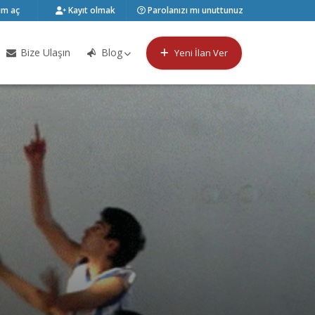
m aç
Kayıt olmak
Parolanızı mı unuttunuz
Bize Ulaşın
Blog
Yeni İlan Ver