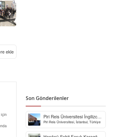
ere ekle
Son Gönderilenler
için
Piri Reis Üniversitesi İngilizce
Piri Reis Üniversitesi, İstanbul, Türkiye
Hazırlık Bölümü
ında
Hanönü Şehit Faruk Karagöz