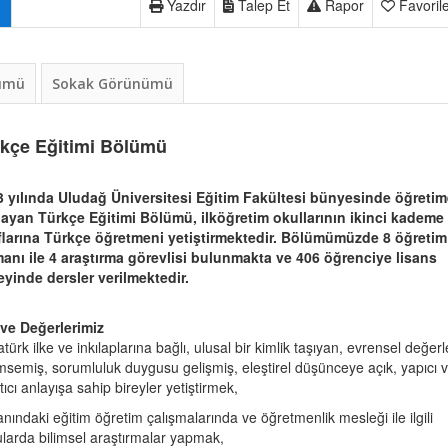
Yazdır
Talep Et
Rapor
Favoril
nümü
Sokak Görünümü
kçe Eğitimi Bölümü
 yılında Uludağ Üniversitesi Eğitim Fakültesi bünyesinde öğretim
ayan Türkçe Eğitimi Bölümü, ilköğretim okullarının ikinci kademe
flarına Türkçe öğretmeni yetiştirmektedir. Bölümümüzde 8 öğretim
anı ile 4 araştırma görevlisi bulunmakta ve 406 öğrenciye lisans
yinde dersler verilmektedir.
 ve Değerlerimiz
atürk ilke ve inkılaplarına bağlı, ulusal bir kimlik taşıyan, evrensel değerl
semiş, sorumluluk duygusu gelişmiş, eleştirel düşünceye açık, yapıcı 
tıcı anlayışa sahip bireyler yetiştirmek,
anındaki eğitim öğretim çalışmalarında ve öğretmenlik mesleği ile ilgili
larda bilimsel araştırmalar yapmak,