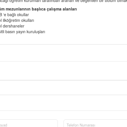
cağı öğretim kurumları tarafından aranan ve beğenilen bir bölüm olma
m mezunlarının başlıca çalışma alanları
 ‘e bağlı okullar
l ilköğretim okulları
l dershaneler
itli basın yayın kuruluşları