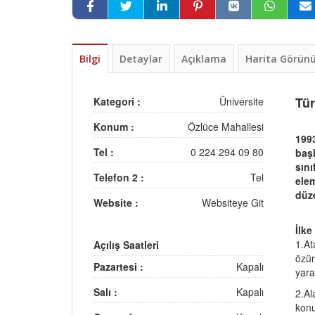
Bilgi
Detaylar
Açıklama
Harita Görü
Tür
Kategori :
Üniversite
Konum :
Özlüce Mahallesi
1993
Tel :
0 224 294 09 80
başl
sını
Telefon 2 :
Tel
elem
düze
Website :
Websiteye Git
İlke
1.At
Açılış Saatleri
özüm
Pazartesi :
Kapalı
yara
Salı :
Kapalı
2.Al
konu