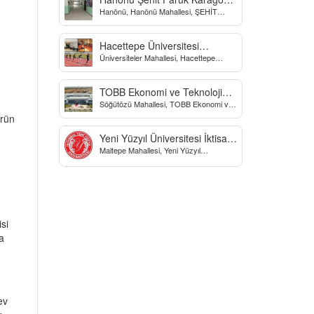
Hanönü, Hanönü Mahallesi, ŞEHİT
Yatılı Bölge Ortaokulu
fARUK KARAGÖZ İLKOKULU, Yücel
Sokak, Kastamonu, Türkiye
Hacettepe Üniversitesi
Üniversiteler Mahallesi, Hacettepe
Biyomekanik Laboratuvarı
Üniversitesi Spor Bilimleri Ve Teknolojisi
Yo, Çankaya/Ankara, Türkiye
TOBB Ekonomi ve Teknoloji
Söğütözü Mahallesi, TOBB Ekonomi ve
Üniversitesi
Teknoloji Üniversitesi, Söğütözü
ürün
Caddesi, Ankara, Türkiye
Yeni Yüzyıl Üniversitesi İktisadi
Maltepe Mahallesi, Yeni Yüzyıl
ve İdari Bilimler Fakültesi
Üniversitesi, İstanbul, Türkiye
si
a
ev