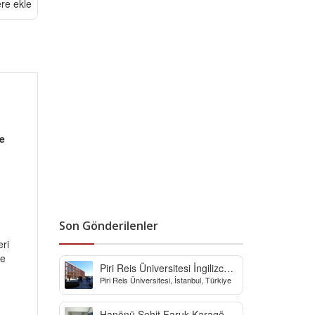
ere ekle
e
Son Gönderilenler
eri
ve
Piri Reis Üniversitesi İngilizce
Piri Reis Üniversitesi, İstanbul, Türkiye
Hazırlık Bölümü
Hanönü Şehit Faruk Karagöz