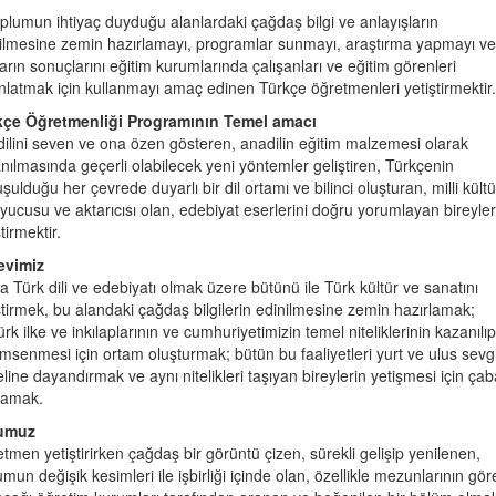
plumun ihtiyaç duyduğu alanlardaki çağdaş bilgi ve anlayışların
ilmesine zemin hazırlamayı, programlar sunmayı, araştırma yapmayı ve
arın sonuçlarını eğitim kurumlarında çalışanları ve eğitim görenleri
nlatmak için kullanmayı amaç edinen Türkçe öğretmenleri yetiştirmektir.
kçe Öğretmenliği Programının Temel amacı
ilini seven ve ona özen gösteren, anadilin eğitim malzemesi olarak
anılmasında geçerli olabilecek yeni yöntemler geliştiren, Türkçenin
şulduğu her çevrede duyarlı bir dil ortamı ve bilinci oluşturan, milli kült
yucusu ve aktarıcısı olan, edebiyat eserlerini doğru yorumlayan bireyler
tirmektir.
evimiz
a Türk dili ve edebiyatı olmak üzere bütünü ile Türk kültür ve sanatını
ştirmek, bu alandaki çağdaş bilgilerin edinilmesine zemin hazırlamak;
ürk ilke ve inkılaplarının ve cumhuriyetimizin temel niteliklerinin kazanılıp
msenmesi için ortam oluşturmak; bütün bu faaliyetleri yurt ve ulus sevgi
line dayandırmak ve aynı nitelikleri taşıyan bireylerin yetişmesi için çab
camak.
umuz
tmen yetiştirirken çağdaş bir görüntü çizen, sürekli gelişip yenilenen,
umun değişik kesimleri ile işbirliği içinde olan, özellikle mezunlarının gör