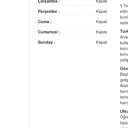
Çarşamba :
Kapalı
3.To
Perşembe :
Kapalı
edin
bunl
Cuma :
Kapalı
aydı
Tür
Cumartesi :
Kapalı
Anad
Sunday :
Kapalı
kull
konu
koru
yetiş
Gör
Başt
geli
Atat
beni
teme
har
Ufk
Öğre
topl