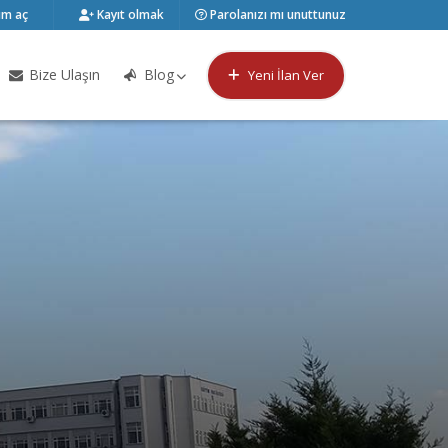
m aç
Kayıt olmak
Parolanızı mı unuttunuz
Bize Ulaşın
Blog
Yeni İlan Ver