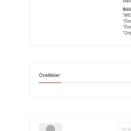
yapa
Bölü
*MEB
*Öze
*Öze
*Çeş
Özellikler