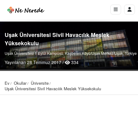
Uşak Üniversitesi Sivil Havacılık Meslek
Yüksekokulu
Uşak Üniversitesi 1 Eylül Kampüsü, Kaşbelen Köyü/Uşak Merkez/Uşak, Türkiye
Yayınlanan 28 Temmuz 2017 /
334
Ev
Okullar
Üniversite
Uşak Üniversitesi Sivil Havacılık Meslek Yüksekokulu