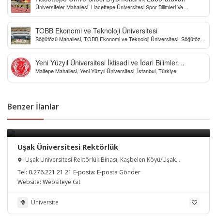
Üniversiteler Mahallesi, Hacettepe Üniversitesi Spor Bilimleri Ve
Teknolojisi Yo, Çankaya/Ankara, Türkiye
TOBB Ekonomi ve Teknoloji Üniversitesi
Söğütözü Mahallesi, TOBB Ekonomi ve Teknoloji Üniversitesi, Söğütözü
Caddesi, Ankara, Türkiye
Yeni Yüzyıl Üniversitesi İktisadi ve İdari Bilimler
Maltepe Mahallesi, Yeni Yüzyıl Üniversitesi, İstanbul, Türkiye
Fakültesi
Benzer İlanlar
Uşak Üniversitesi Rektörlük
Uşak Üniversitesi Rektörlük Binası, Kaşbelen Köyü/Uşak
Merkez/Uşak, Türkiye
Tel:
0.276.221 21 21
E-posta:
E-posta Gönder
Website:
Websiteye Git
Üniversite