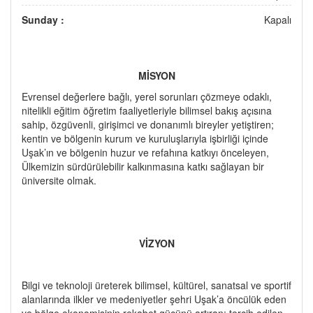
Sunday :
Kapalı
MİSYON
Evrensel değerlere bağlı, yerel sorunları çözmeye odaklı,
nitelikli eğitim öğretim faaliyetleriyle bilimsel bakış açısına
sahip, özgüvenli, girişimci ve donanımlı bireyler yetiştiren;
kentin ve bölgenin kurum ve kuruluşlarıyla işbirliği içinde
Uşak’ın ve bölgenin huzur ve refahına katkıyı önceleyen,
Ülkemizin sürdürülebilir kalkınmasına katkı sağlayan bir
üniversite olmak.
VİZYON
Bilgi ve teknoloji üreterek bilimsel, kültürel, sanatsal ve sportif
alanlarında ilkler ve medeniyetler şehri Uşak’a öncülük eden
ve bölge ekonomisinin rekabet gücünü artıran; tercih edilen