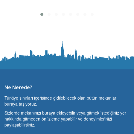
Ne Nerede?
Türki̇ye sınırları i̇çeri̇si̇nde gi̇di̇lebi̇lecek olan bütün mekanları
buraya taşıyoruz.
Si̇zlerde mekanınızı buraya ekleyebi̇li̇r veya gi̇tmek i̇stedi̇ği̇ni̇z yer
hakkında gi̇tmeden ön i̇zleme yapabi̇li̇r ve deneyi̇mleri̇ni̇zi̇
paylaşabi̇li̇rsi̇ni̇z.