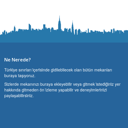
Ne Nerede?
Türki̇ye sınırları i̇çeri̇si̇nde gi̇di̇lebi̇lecek olan bütün mekanları
buraya taşıyoruz.
Si̇zlerde mekanınızı buraya ekleyebi̇li̇r veya gi̇tmek i̇stedi̇ği̇ni̇z yer
hakkında gi̇tmeden ön i̇zleme yapabi̇li̇r ve deneyi̇mleri̇ni̇zi̇
paylaşabi̇li̇rsi̇ni̇z.