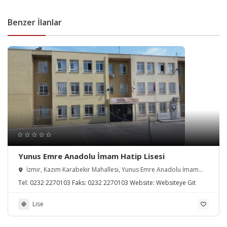
Benzer İlanlar
Yunus Emre Anadolu İmam Hatip Lisesi
İzmir, Kazım Karabekir Mahallesi, Yunus Emre Anadolu İmam
Hatip Lisesi, 9002/1. Sokak, Karabağlar, Türkiye
Tel:
0232 2270103
Faks:
0232 2270103
Website:
Websiteye Git
Lise