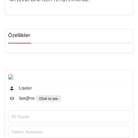
Özellikler
Liseler
lise@ne
Click to see