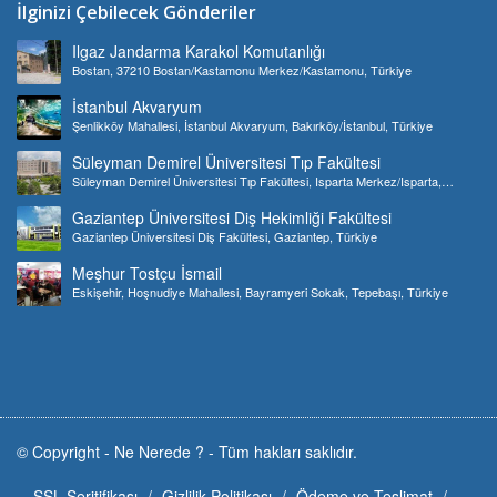
İlginizi Çebilecek Gönderiler
Ilgaz Jandarma Karakol Komutanlığı
Bostan, 37210 Bostan/Kastamonu Merkez/Kastamonu, Türkiye
İstanbul Akvaryum
Şenlikköy Mahallesi, İstanbul Akvaryum, Bakırköy/İstanbul, Türkiye
Süleyman Demirel Üniversitesi Tıp Fakültesi
Süleyman Demirel Üniversitesi Tıp Fakültesi, Isparta Merkez/Isparta,
Türkiye
Gaziantep Üniversitesi Diş Hekimliği Fakültesi
Gaziantep Üniversitesi Diş Fakültesi, Gaziantep, Türkiye
Meşhur Tostçu İsmail
Eskişehir, Hoşnudiye Mahallesi, Bayramyeri Sokak, Tepebaşı, Türkiye
© Copyright -
Ne Nerede ?
-
Tüm hakları saklıdır.
SSL Seritifikası
Gizlilik Politikası
Ödeme ve Teslimat