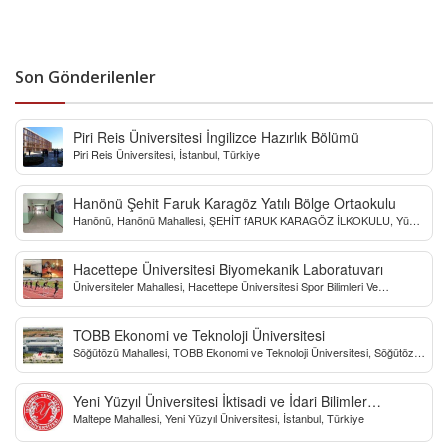
Son Gönderilenler
Piri Reis Üniversitesi İngilizce Hazırlık Bölümü
Piri Reis Üniversitesi, İstanbul, Türkiye
Hanönü Şehit Faruk Karagöz Yatılı Bölge Ortaokulu
Hanönü, Hanönü Mahallesi, ŞEHİT fARUK KARAGÖZ İLKOKULU, Yücel
Sokak, Kastamonu, Türkiye
Hacettepe Üniversitesi Biyomekanik Laboratuvarı
Üniversiteler Mahallesi, Hacettepe Üniversitesi Spor Bilimleri Ve
Teknolojisi Yo, Çankaya/Ankara, Türkiye
TOBB Ekonomi ve Teknoloji Üniversitesi
Söğütözü Mahallesi, TOBB Ekonomi ve Teknoloji Üniversitesi, Söğütözü
Caddesi, Ankara, Türkiye
Yeni Yüzyıl Üniversitesi İktisadi ve İdari Bilimler
Maltepe Mahallesi, Yeni Yüzyıl Üniversitesi, İstanbul, Türkiye
Fakültesi