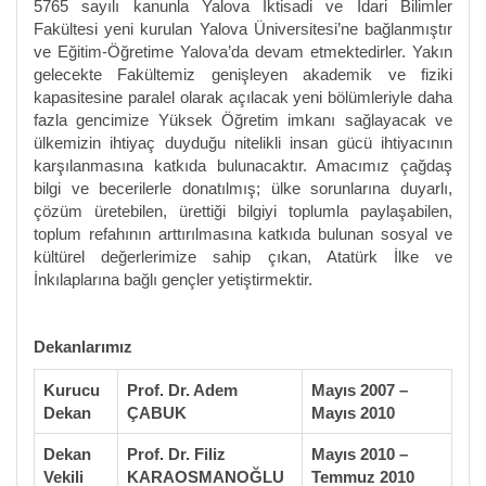
5765 sayılı kanunla Yalova İktisadi ve İdari Bilimler
Fakültesi yeni kurulan Yalova Üniversitesi’ne bağlanmıştır
ve Eğitim-Öğretime Yalova’da devam etmektedirler. Yakın
gelecekte Fakültemiz genişleyen akademik ve fiziki
kapasitesine paralel olarak açılacak yeni bölümleriyle daha
fazla gencimize Yüksek Öğretim imkanı sağlayacak ve
ülkemizin ihtiyaç duyduğu nitelikli insan gücü ihtiyacının
karşılanmasına katkıda bulunacaktır. Amacımız çağdaş
bilgi ve becerilerle donatılmış; ülke sorunlarına duyarlı,
çözüm üretebilen, ürettiği bilgiyi toplumla paylaşabilen,
toplum refahının arttırılmasına katkıda bulunan sosyal ve
kültürel değerlerimize sahip çıkan, Atatürk İlke ve
İnkılaplarına bağlı gençler yetiştirmektir.
Dekanlarımız
Kurucu
Prof. Dr. Adem
Mayıs 2007 –
Dekan
ÇABUK
Mayıs 2010
Dekan
Prof. Dr. Filiz
Mayıs 2010 –
Vekili
KARAOSMANOĞLU
Temmuz 2010