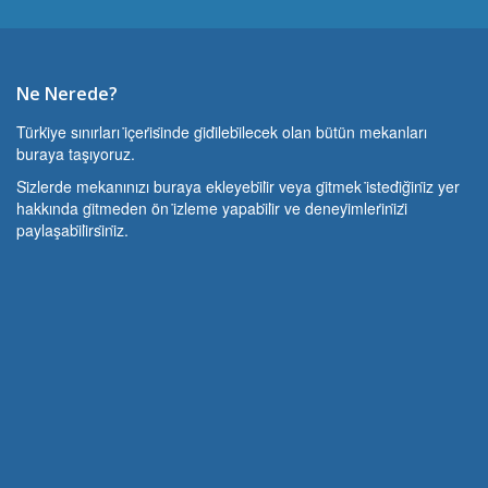
Ne Nerede?
Türki̇ye sınırları i̇çeri̇si̇nde gi̇di̇lebi̇lecek olan bütün mekanları
buraya taşıyoruz.
Si̇zlerde mekanınızı buraya ekleyebi̇li̇r veya gi̇tmek i̇stedi̇ği̇ni̇z yer
hakkında gi̇tmeden ön i̇zleme yapabi̇li̇r ve deneyi̇mleri̇ni̇zi̇
paylaşabi̇li̇rsi̇ni̇z.