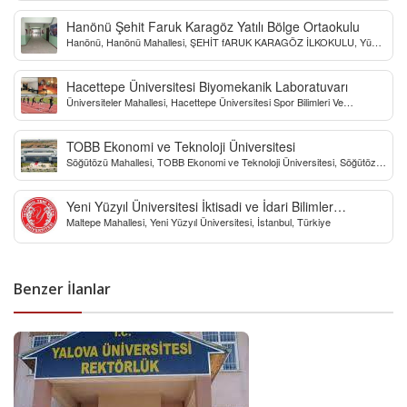
Hanönü Şehit Faruk Karagöz Yatılı Bölge Ortaokulu
Hanönü, Hanönü Mahallesi, ŞEHİT fARUK KARAGÖZ İLKOKULU, Yücel
Sokak, Kastamonu, Türkiye
Hacettepe Üniversitesi Biyomekanik Laboratuvarı
Üniversiteler Mahallesi, Hacettepe Üniversitesi Spor Bilimleri Ve
Teknolojisi Yo, Çankaya/Ankara, Türkiye
TOBB Ekonomi ve Teknoloji Üniversitesi
Söğütözü Mahallesi, TOBB Ekonomi ve Teknoloji Üniversitesi, Söğütözü
Caddesi, Ankara, Türkiye
Yeni Yüzyıl Üniversitesi İktisadi ve İdari Bilimler
Maltepe Mahallesi, Yeni Yüzyıl Üniversitesi, İstanbul, Türkiye
Fakültesi
Benzer İlanlar