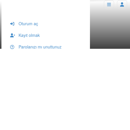
Yaman Dede Cami
Oturum aç
Tablakaya Mahallesi, Talas/Kayseri, Türkiye
Yayınlanan 5 Haziran 2017 /
267
Kayıt olmak
Parolanızı mı unuttunuz