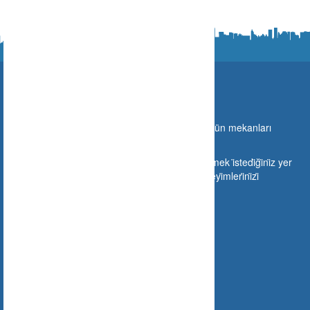
Ne Nerede?
Türki̇ye sınırları i̇çeri̇si̇nde gi̇di̇lebi̇lecek olan bütün mekanları
buraya taşıyoruz.
Si̇zlerde mekanınızı buraya ekleyebi̇li̇r veya gi̇tmek i̇stedi̇ği̇ni̇z yer
hakkında gi̇tmeden ön i̇zleme yapabi̇li̇r ve deneyi̇mleri̇ni̇zi̇
paylaşabi̇li̇rsi̇ni̇z.