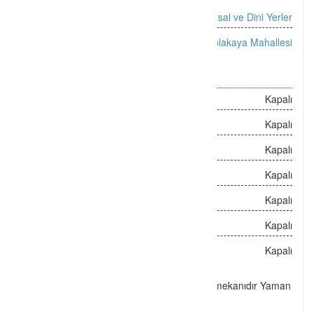
Kategori :
Kutsal ve Dini Yerler
Konum :
Tablakaya Mahallesi
Açılış Saatleri
Pazartesi :
Kapalı
Salı :
Kapalı
Çarşamba :
Kapalı
Perşembe :
Kapalı
Cuma :
Kapalı
Cumartesi :
Kapalı
Sunday :
Kapalı
K
ayseri-Talas’ta bulunan tarihi bir ibadet mekanıdır Yaman
Dede Camii.