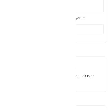
Şartlar & Koşulları
okudum ve kabul ediyorum.
Send Message
Yorum
Henüz yorum bulunmamaktadır, ilk yorumu yapmak ister
misiniz?