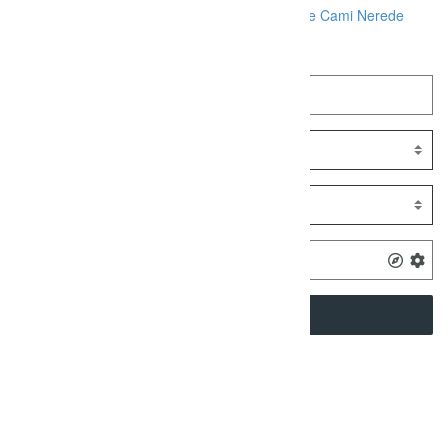
Yaman Dede Cami Nasıl Gidilir
Yaman Dede Cami Nerede
SEARCH