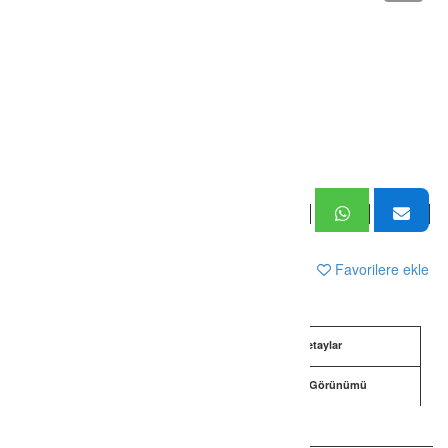
Yazdır
Talep Et
Rapor
Favorilere ekle
Bilgi
Detaylar
Açıklama
Harita Görünümü
Sokak Görünümü