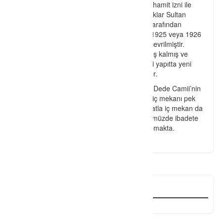
İ
lk yapıldığı dönemde (1886) Sultan Abdülhamit izni ile
kilise olarak inşa edilmiştir. Fakat bazı kaynaklar Sultan
Abdülhamit’in döneminde Metropolit İonnis tarafından
yaptırıldığı bilgisi var. Panaya isimli bu kilise 1925 veya 1926
yılında mülkiyetinin devredilmesi ile camiye çevrilmiştir.
Camiye çevrildikten sonra belli bir dönem boş kalmış ve
harap bir hale gelmiştir. Daha sonra bu tarihi yapıtta yeni
onarımlar yapılmış ve ibadete tekrar açılmıştır.
T
ablakaya Mahallesi’nde yer alan Yaman Dede Camii’nin
dış mimarisi muazzam bir güzellikte olsa da iç mekanı pek
fazla bakımlı değil. Yeni ve kapsamlı bir tadilatla iç mekan da
dış cephesi kadar güzelleşebilir. Cami, günümüzde ibadete
açık olup, turistik gezilere de ev sahipliği yapmakta.
Özellikler