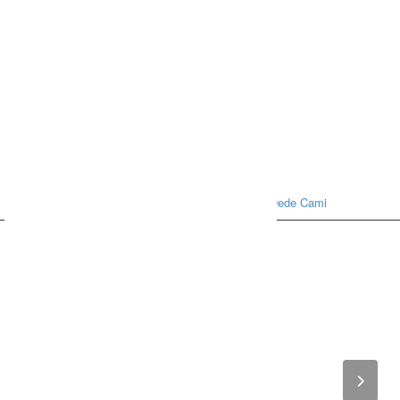
Ev
Gezi Yerleri
Kutsal ve Dini Yerler
Yaman Dede Cami