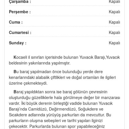
Çarşamba :
Kapalı
Perşembe :
Kapalı
Cuma :
Kapalı
Cumartesi :
Kapalı
Sunday :
Kapalı
K
ocaeli il sınırları içerisinde bulunan Yuvacık Barajı,Yuvacık
beldesinin yakınlarında yapılmıştır.
B
u baraj yapılmadan önce bulunduğu yerde dere
kenarlarındaki alabalık çiftlikleri ve doğal ortamları ile ilgileri
üzerine çekmekteydi.
B
araj yapıldıktan sonra ise baraj gölünün çevresinin
oluşturduğu güzelliklerle hala görülmeye değer bir manzarası
vardır. İki büyük derenin birleştiği vadide bulunan Yuvacık
Barajı’nda Camidüzü, Değirmendüzü, Soğukdere ve
Sıcakdere adlarında yürüyüş parkurları da mevcuttur. Bu
parkurların oluşma sebepleri ve tarihi yapıları ilginizi
çekecektir. Parkurlarda bulunan spor yapabileceğiniz