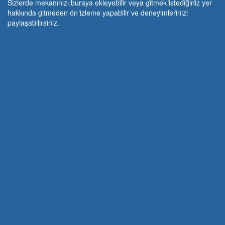
Si̇zlerde mekanınızı buraya ekleyebi̇li̇r veya gi̇tmek i̇stedi̇ği̇ni̇z yer
hakkında gi̇tmeden ön i̇zleme yapabi̇li̇r ve deneyi̇mleri̇ni̇zi̇
paylaşabi̇li̇rsi̇ni̇z.