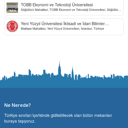
TOBB Ekonomi ve Teknoloji Üniversitesi
Söğütözü Mahallesi, TOBB Ekonomi ve Teknoloji Üniversitesi, Söğütözü
Caddesi, Ankara, Türkiye
Yeni Yüzyıl Üniversitesi İktisadi ve İdari Bilimler
Maltepe Mahallesi, Yeni Yüzyıl Üniversitesi, İstanbul, Türkiye
Fakültesi
Ne Nerede?
Türki̇ye sınırları i̇çeri̇si̇nde gi̇di̇lebi̇lecek olan bütün mekanları
buraya taşıyoruz.