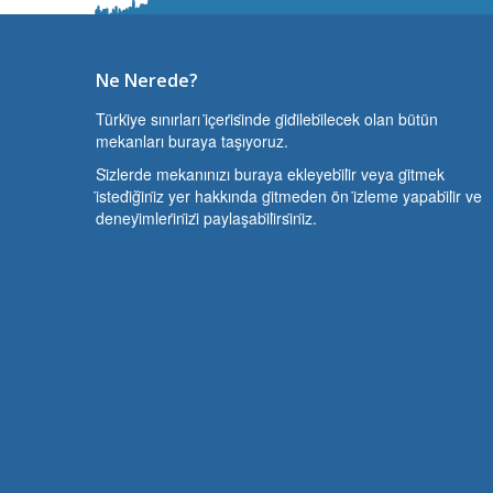
Ne Nerede?
Türki̇ye sınırları i̇çeri̇si̇nde gi̇di̇lebi̇lecek olan bütün
mekanları buraya taşıyoruz.
Si̇zlerde mekanınızı buraya ekleyebi̇li̇r veya gi̇tmek
i̇stedi̇ği̇ni̇z yer hakkında gi̇tmeden ön i̇zleme yapabi̇li̇r ve
deneyi̇mleri̇ni̇zi̇ paylaşabi̇li̇rsi̇ni̇z.