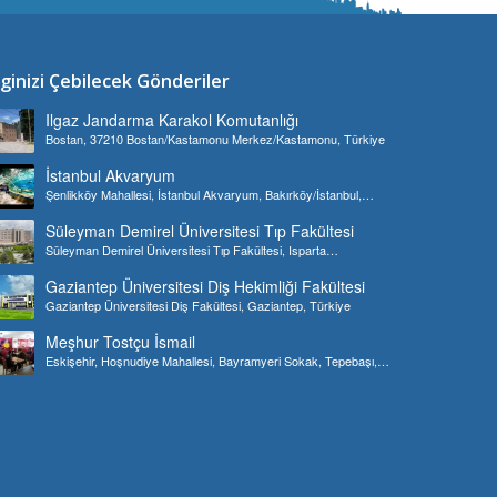
lginizi Çebilecek Gönderiler
Ilgaz Jandarma Karakol Komutanlığı
Bostan, 37210 Bostan/Kastamonu Merkez/Kastamonu, Türkiye
İstanbul Akvaryum
Şenlikköy Mahallesi, İstanbul Akvaryum, Bakırköy/İstanbul,
Türkiye
Süleyman Demirel Üniversitesi Tıp Fakültesi
Süleyman Demirel Üniversitesi Tıp Fakültesi, Isparta
Merkez/Isparta, Türkiye
Gaziantep Üniversitesi Diş Hekimliği Fakültesi
Gaziantep Üniversitesi Diş Fakültesi, Gaziantep, Türkiye
Meşhur Tostçu İsmail
Eskişehir, Hoşnudiye Mahallesi, Bayramyeri Sokak, Tepebaşı,
Türkiye