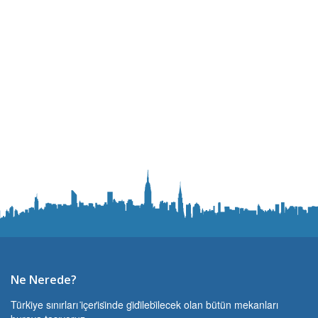
Ne Nerede?
Türki̇ye sınırları i̇çeri̇si̇nde gi̇di̇lebi̇lecek olan bütün mekanları