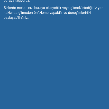
buraya taşıyoruz.
Si̇zlerde mekanınızı buraya ekleyebi̇li̇r veya gi̇tmek i̇stedi̇ği̇ni̇z yer
hakkında gi̇tmeden ön i̇zleme yapabi̇li̇r ve deneyi̇mleri̇ni̇zi̇
paylaşabi̇li̇rsi̇ni̇z.