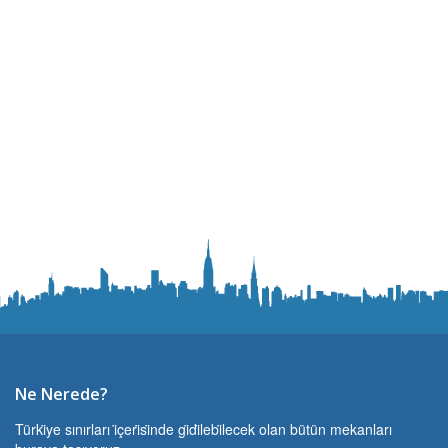
Ne Nerede?
Türki̇ye sınırları i̇çeri̇si̇nde gi̇di̇lebi̇lecek olan bütün mekanları