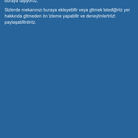
buraya taşıyoruz.
Si̇zlerde mekanınızı buraya ekleyebi̇li̇r veya gi̇tmek i̇stedi̇ği̇ni̇z yer
hakkında gi̇tmeden ön i̇zleme yapabi̇li̇r ve deneyi̇mleri̇ni̇zi̇
paylaşabi̇li̇rsi̇ni̇z.