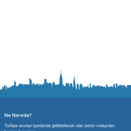
Ne Nerede?
Türki̇ye sınırları i̇çeri̇si̇nde gi̇di̇lebi̇lecek olan bütün mekanları