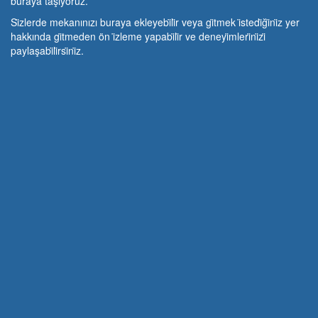
buraya taşıyoruz.
Si̇zlerde mekanınızı buraya ekleyebi̇li̇r veya gi̇tmek i̇stedi̇ği̇ni̇z yer
hakkında gi̇tmeden ön i̇zleme yapabi̇li̇r ve deneyi̇mleri̇ni̇zi̇
paylaşabi̇li̇rsi̇ni̇z.