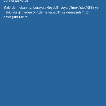
buraya taşıyoruz.
Si̇zlerde mekanınızı buraya ekleyebi̇li̇r veya gi̇tmek i̇stedi̇ği̇ni̇z yer
hakkında gi̇tmeden ön i̇zleme yapabi̇li̇r ve deneyi̇mleri̇ni̇zi̇
paylaşabi̇li̇rsi̇ni̇z.