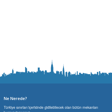
Ne Nerede?
Türki̇ye sınırları i̇çeri̇si̇nde gi̇di̇lebi̇lecek olan bütün mekanları