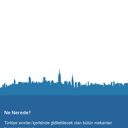
Ne Nerede?
Türki̇ye sınırları i̇çeri̇si̇nde gi̇di̇lebi̇lecek olan bütün mekanları