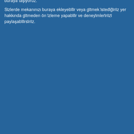
buraya taşıyoruz.
Si̇zlerde mekanınızı buraya ekleyebi̇li̇r veya gi̇tmek i̇stedi̇ği̇ni̇z yer
hakkında gi̇tmeden ön i̇zleme yapabi̇li̇r ve deneyi̇mleri̇ni̇zi̇
paylaşabi̇li̇rsi̇ni̇z.