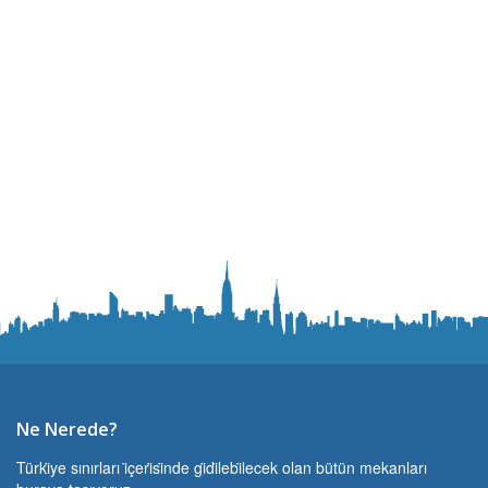
Ne Nerede?
Türki̇ye sınırları i̇çeri̇si̇nde gi̇di̇lebi̇lecek olan bütün mekanları