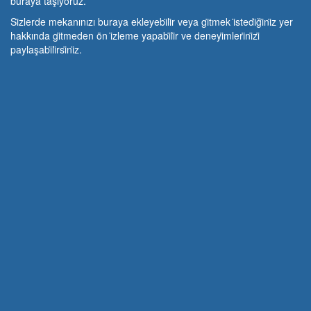
buraya taşıyoruz.
Si̇zlerde mekanınızı buraya ekleyebi̇li̇r veya gi̇tmek i̇stedi̇ği̇ni̇z yer
hakkında gi̇tmeden ön i̇zleme yapabi̇li̇r ve deneyi̇mleri̇ni̇zi̇
paylaşabi̇li̇rsi̇ni̇z.