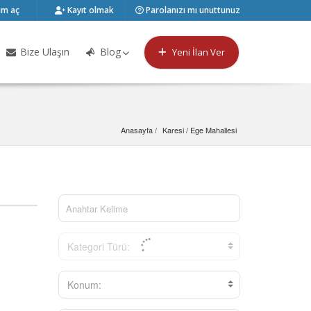
m aç
Kayıt olmak
Parolanızı mı unuttunuz
Bize Ulaşın
Blog
Yeni İlan Ver
Anasayfa
Karesi
 / 
Ege Mahallesi
Kategori Türü:
Konum: