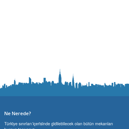
Ne Nerede?
Türki̇ye sınırları i̇çeri̇si̇nde gi̇di̇lebi̇lecek olan bütün mekanları