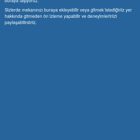
buraya taşıyoruz.
Si̇zlerde mekanınızı buraya ekleyebi̇li̇r veya gi̇tmek i̇stedi̇ği̇ni̇z yer
hakkında gi̇tmeden ön i̇zleme yapabi̇li̇r ve deneyi̇mleri̇ni̇zi̇
paylaşabi̇li̇rsi̇ni̇z.