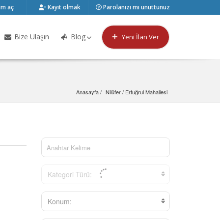
m aç
Kayıt olmak
Parolanızı mı unuttunuz
Bize Ulaşın
Blog
Yeni İlan Ver
Anasayfa
Nilüfer
 / 
Ertuğrul Mahallesi
Kategori Türü:
Konum: