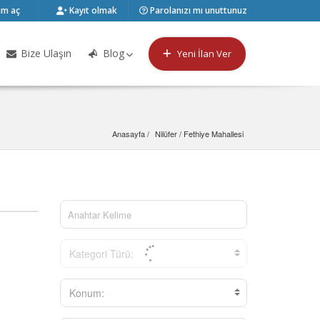
m aç
Kayıt olmak
Parolanızı mı unuttunuz
Bize Ulaşın
Blog
Yeni İlan Ver
Anasayfa
Nilüfer
 / 
Fethiye Mahallesi
Kategori Türü:
Konum: