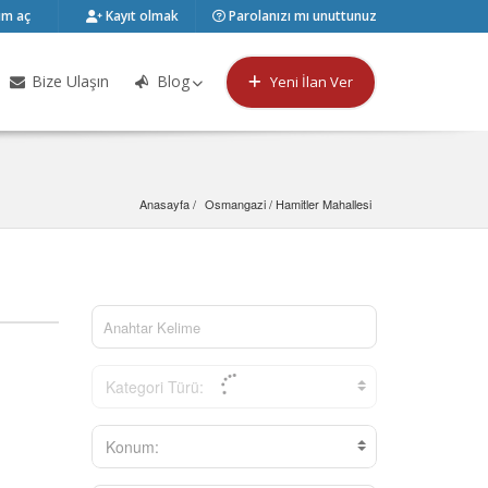
m aç
Kayıt olmak
Parolanızı mı unuttunuz
Bize Ulaşın
Blog
Yeni İlan Ver
Anasayfa
Osmangazi
 / 
Hamitler Mahallesi
Kategori Türü:
Konum: