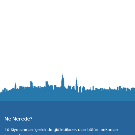
Ne Nerede?
Türki̇ye sınırları i̇çeri̇si̇nde gi̇di̇lebi̇lecek olan bütün mekanları