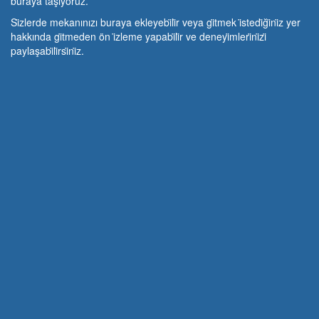
buraya taşıyoruz.
Si̇zlerde mekanınızı buraya ekleyebi̇li̇r veya gi̇tmek i̇stedi̇ği̇ni̇z yer
hakkında gi̇tmeden ön i̇zleme yapabi̇li̇r ve deneyi̇mleri̇ni̇zi̇
paylaşabi̇li̇rsi̇ni̇z.