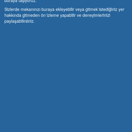
buraya taşıyoruz.
Si̇zlerde mekanınızı buraya ekleyebi̇li̇r veya gi̇tmek i̇stedi̇ği̇ni̇z yer
hakkında gi̇tmeden ön i̇zleme yapabi̇li̇r ve deneyi̇mleri̇ni̇zi̇
paylaşabi̇li̇rsi̇ni̇z.