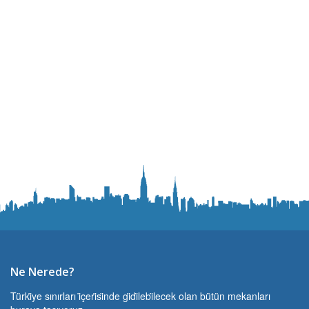
Ne Nerede?
Türki̇ye sınırları i̇çeri̇si̇nde gi̇di̇lebi̇lecek olan bütün mekanları