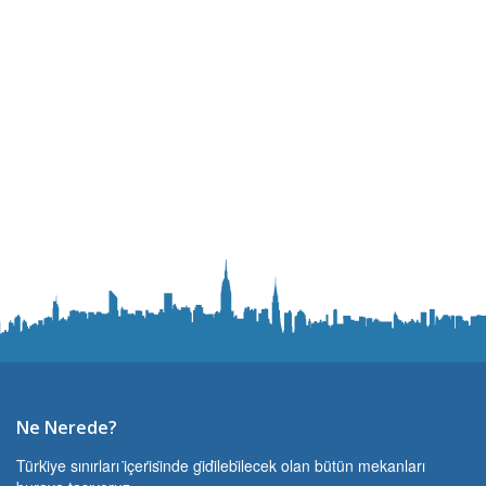
Ne Nerede?
Türki̇ye sınırları i̇çeri̇si̇nde gi̇di̇lebi̇lecek olan bütün mekanları