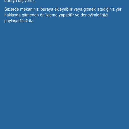
buraya taşıyoruz.
Si̇zlerde mekanınızı buraya ekleyebi̇li̇r veya gi̇tmek i̇stedi̇ği̇ni̇z yer
hakkında gi̇tmeden ön i̇zleme yapabi̇li̇r ve deneyi̇mleri̇ni̇zi̇
paylaşabi̇li̇rsi̇ni̇z.