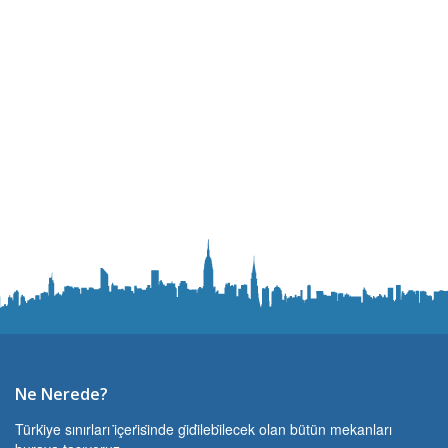
Ne Nerede?
Türki̇ye sınırları i̇çeri̇si̇nde gi̇di̇lebi̇lecek olan bütün mekanları