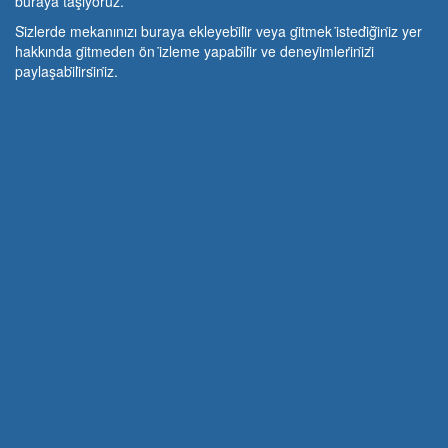
buraya taşıyoruz.
Si̇zlerde mekanınızı buraya ekleyebi̇li̇r veya gi̇tmek i̇stedi̇ği̇ni̇z yer
hakkında gi̇tmeden ön i̇zleme yapabi̇li̇r ve deneyi̇mleri̇ni̇zi̇
paylaşabi̇li̇rsi̇ni̇z.