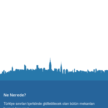
Ne Nerede?
Türki̇ye sınırları i̇çeri̇si̇nde gi̇di̇lebi̇lecek olan bütün mekanları