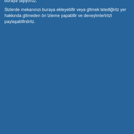
buraya taşıyoruz.
Si̇zlerde mekanınızı buraya ekleyebi̇li̇r veya gi̇tmek i̇stedi̇ği̇ni̇z yer
hakkında gi̇tmeden ön i̇zleme yapabi̇li̇r ve deneyi̇mleri̇ni̇zi̇
paylaşabi̇li̇rsi̇ni̇z.