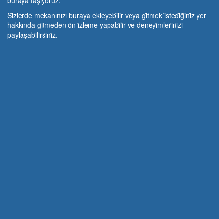
buraya taşıyoruz.
Si̇zlerde mekanınızı buraya ekleyebi̇li̇r veya gi̇tmek i̇stedi̇ği̇ni̇z yer
hakkında gi̇tmeden ön i̇zleme yapabi̇li̇r ve deneyi̇mleri̇ni̇zi̇
paylaşabi̇li̇rsi̇ni̇z.