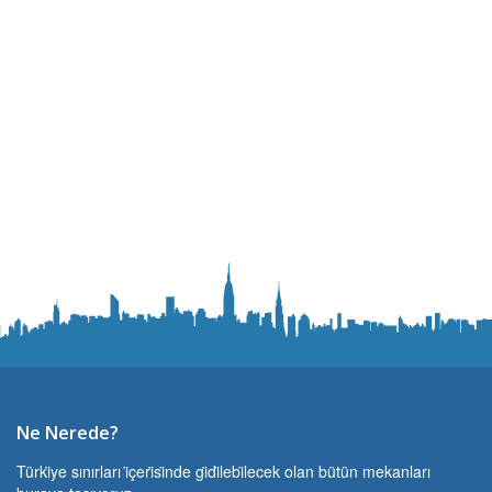
Ne Nerede?
Türki̇ye sınırları i̇çeri̇si̇nde gi̇di̇lebi̇lecek olan bütün mekanları