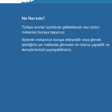
Ne Nerede?
Türki̇ye sınırları i̇çeri̇si̇nde gi̇di̇lebi̇lecek olan bütün
mekanları buraya taşıyoruz.
Si̇zlerde mekanınızı buraya ekleyebi̇li̇r veya gi̇tmek
i̇stedi̇ği̇ni̇z yer hakkında gi̇tmeden ön i̇zleme yapabi̇li̇r ve
deneyi̇mleri̇ni̇zi̇ paylaşabi̇li̇rsi̇ni̇z.