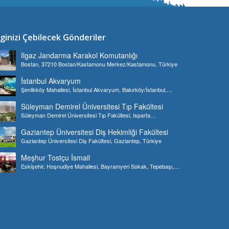
lginizi Çebilecek Gönderiler
Ilgaz Jandarma Karakol Komutanlığı
Bostan, 37210 Bostan/Kastamonu Merkez/Kastamonu, Türkiye
İstanbul Akvaryum
Şenlikköy Mahallesi, İstanbul Akvaryum, Bakırköy/İstanbul,
Türkiye
Süleyman Demirel Üniversitesi Tıp Fakültesi
Süleyman Demirel Üniversitesi Tıp Fakültesi, Isparta
Merkez/Isparta, Türkiye
Gaziantep Üniversitesi Diş Hekimliği Fakültesi
Gaziantep Üniversitesi Diş Fakültesi, Gaziantep, Türkiye
Meşhur Tostçu İsmail
Eskişehir, Hoşnudiye Mahallesi, Bayramyeri Sokak, Tepebaşı,
Türkiye