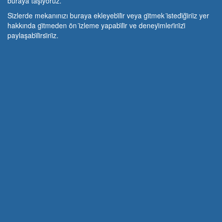
buraya taşıyoruz.
Si̇zlerde mekanınızı buraya ekleyebi̇li̇r veya gi̇tmek i̇stedi̇ği̇ni̇z yer
hakkında gi̇tmeden ön i̇zleme yapabi̇li̇r ve deneyi̇mleri̇ni̇zi̇
paylaşabi̇li̇rsi̇ni̇z.