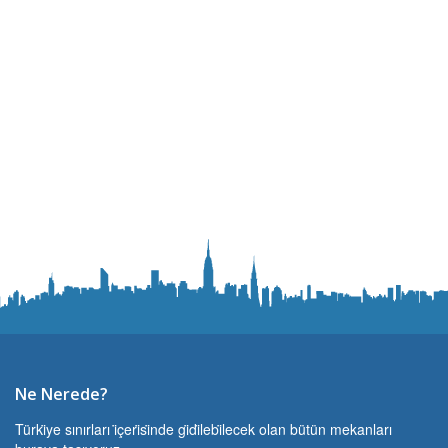
Ne Nerede?
Türki̇ye sınırları i̇çeri̇si̇nde gi̇di̇lebi̇lecek olan bütün mekanları