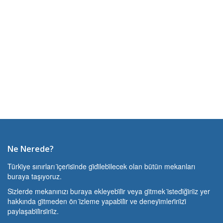
Ne Nerede?
Türki̇ye sınırları i̇çeri̇si̇nde gi̇di̇lebi̇lecek olan bütün mekanları
buraya taşıyoruz.
Si̇zlerde mekanınızı buraya ekleyebi̇li̇r veya gi̇tmek i̇stedi̇ği̇ni̇z yer
hakkında gi̇tmeden ön i̇zleme yapabi̇li̇r ve deneyi̇mleri̇ni̇zi̇
paylaşabi̇li̇rsi̇ni̇z.