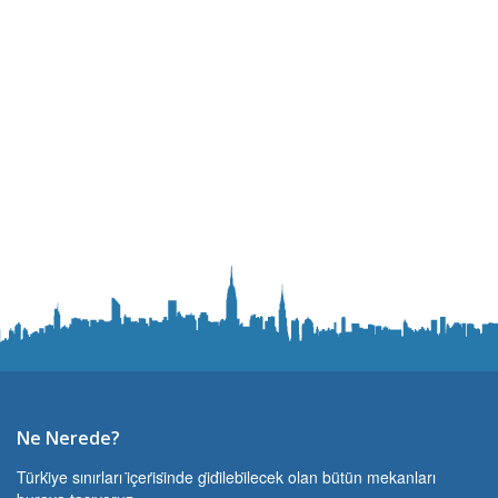
Ne Nerede?
Türki̇ye sınırları i̇çeri̇si̇nde gi̇di̇lebi̇lecek olan bütün mekanları