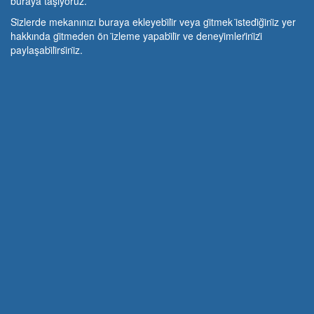
buraya taşıyoruz.
Si̇zlerde mekanınızı buraya ekleyebi̇li̇r veya gi̇tmek i̇stedi̇ği̇ni̇z yer
hakkında gi̇tmeden ön i̇zleme yapabi̇li̇r ve deneyi̇mleri̇ni̇zi̇
paylaşabi̇li̇rsi̇ni̇z.