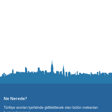
Ne Nerede?
Türki̇ye sınırları i̇çeri̇si̇nde gi̇di̇lebi̇lecek olan bütün mekanları