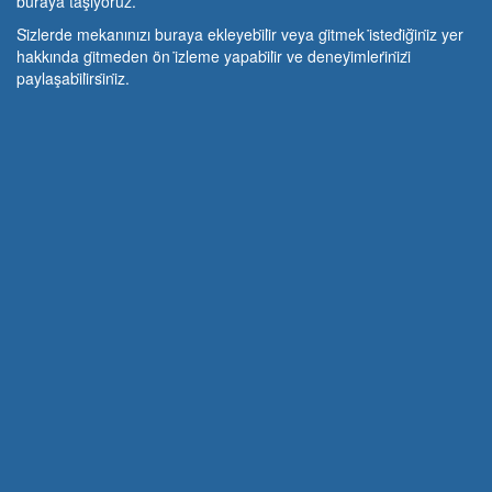
buraya taşıyoruz.
Si̇zlerde mekanınızı buraya ekleyebi̇li̇r veya gi̇tmek i̇stedi̇ği̇ni̇z yer
hakkında gi̇tmeden ön i̇zleme yapabi̇li̇r ve deneyi̇mleri̇ni̇zi̇
paylaşabi̇li̇rsi̇ni̇z.