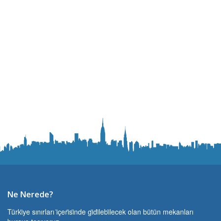
Ne Nerede?
Türki̇ye sınırları i̇çeri̇si̇nde gi̇di̇lebi̇lecek olan bütün mekanları