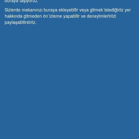
buraya taşıyoruz.
Si̇zlerde mekanınızı buraya ekleyebi̇li̇r veya gi̇tmek i̇stedi̇ği̇ni̇z yer
hakkında gi̇tmeden ön i̇zleme yapabi̇li̇r ve deneyi̇mleri̇ni̇zi̇
paylaşabi̇li̇rsi̇ni̇z.