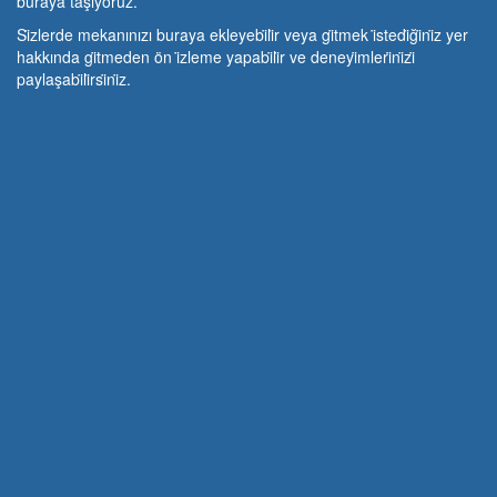
buraya taşıyoruz.
Si̇zlerde mekanınızı buraya ekleyebi̇li̇r veya gi̇tmek i̇stedi̇ği̇ni̇z yer
hakkında gi̇tmeden ön i̇zleme yapabi̇li̇r ve deneyi̇mleri̇ni̇zi̇
paylaşabi̇li̇rsi̇ni̇z.