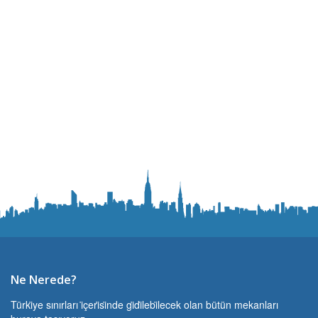
Ne Nerede?
Türki̇ye sınırları i̇çeri̇si̇nde gi̇di̇lebi̇lecek olan bütün mekanları